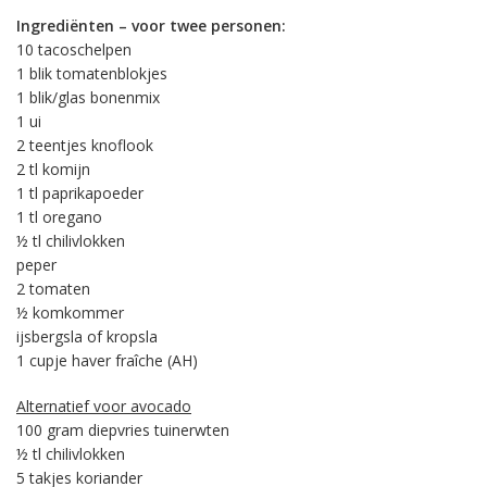
Ingrediënten – voor twee personen:
10 tacoschelpen
1 blik tomatenblokjes
1 blik/glas bonenmix
1 ui
2 teentjes knoflook
2 tl komijn
1 tl paprikapoeder
1 tl oregano
½ tl chilivlokken
peper
2 tomaten
½ komkommer
ijsbergsla of kropsla
1 cupje haver fraîche (AH)
Alternatief voor avocado
100 gram diepvries tuinerwten
½ tl chilivlokken
5 takjes koriander