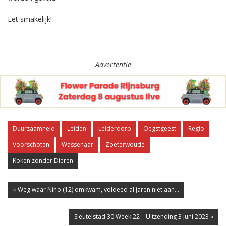
Eet smakelijk!
Advertentie
Duurzaamheid
Leiden
Leiderdorp
Oegstgeest
Regio
Voorschoten
Wassenaar
Zoeterwoude
Koken zonder Dieren
« Weg waar Nino (12) omkwam, voldeed al jaren niet aan...
Sleutelstad 30 Week 22 – Uitzending 3 juni 2023 »