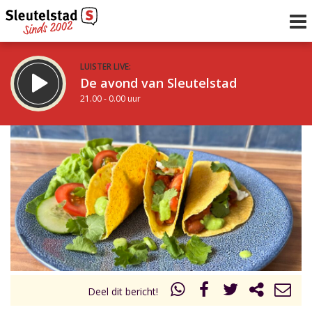
LUISTER LIVE:
De avond van Sleutelstad
21.00 - 0.00 uur
STRAKS:
De nacht van Sleutelstad
0.00 - 6.00 uur
uur 1 van 0
Vorig uur
Volgend uur
Inklappen
Deel dit bericht!