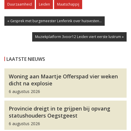
Duurzaamheid
Leiden
Maatschappij
« Gesprek met burgemeester Lenferink over huisvesten...
Muziekplatform 3voor12 Leiden viert eerste lustrum »
LAATSTE NIEUWS
Woning aan Maartje Offerspad vier weken
dicht na explosie
6 augustus 2026
Provincie dreigt in te grijpen bij opvang
statushouders Oegstgeest
6 augustus 2026