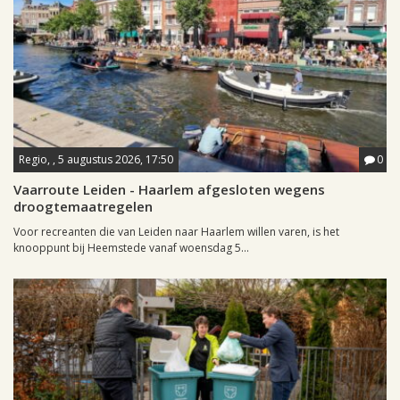
Regio, , 5 augustus 2026, 17:50
0
Vaarroute Leiden - Haarlem afgesloten wegens
droogtemaatregelen
Voor recreanten die van Leiden naar Haarlem willen varen, is het
knooppunt bij Heemstede vanaf woensdag 5...