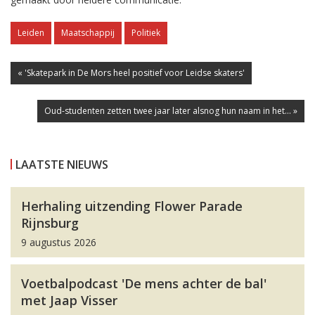
Leiden
Maatschappij
Politiek
« 'Skatepark in De Mors heel positief voor Leidse skaters'
Oud-studenten zetten twee jaar later alsnog hun naam in het... »
LAATSTE NIEUWS
Herhaling uitzending Flower Parade
Rijnsburg
9 augustus 2026
Voetbalpodcast 'De mens achter de bal'
met Jaap Visser