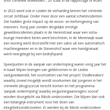
voor criminele doeleinden”, zo staat in de rapportage te lezen.
In 2022 werd ook in Leiden de verharding binnen het criminele
circuit zichtbaar. Onder meer door een aantal schietincidenten.
Die hadden grote impact op de woon- en leefomgeving van
inwoners. Vorig jaar vonden dergelijke ernstige
geweldsincidenten plaats in de Herenstraat waar een sisha-
lounge meerdere keren werd beschoten, in de Merenwijk waar
een woning werd doorzeefd met een salvo uit een automatisch
machinegeweer en in de Stevenshof waar een handgranaat
werd neergelegd bij een bedrijfspand.
Speerpunten in de aanpak van ondermijning waren vorig jaar het
in kaart blijven brengen van geldstromen in de Leidse
vastgoedwereld, het voortzetten van het project ‘Dealbreakers’
waarbij zoveel mogelijk wordt voorkomen dat jongeren in het
criminele (drugs)circuit terecht komen en het programma
‘aanpak ondermijning’ waarbij vergunningaanvragers vooraf
worden doorgelicht via Bibob-onderzoeken. Die blijven dan ook
een belangrijk instrument voor het doen van
integriteitsonderzoeken. Er werden bij de Bibob-onderzoeken