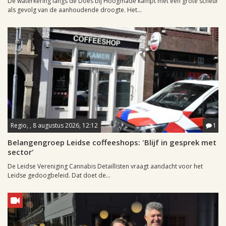
De waterkering langs de Does bij Hoogmade kampt met een grote scheur
als gevolg van de aanhoudende droogte. Het...
Regio, , 8 augustus 2026, 12:12
1
Belangengroep Leidse coffeeshops: 'Blijf in gesprek met
sector'
De Leidse Vereniging Cannabis Detaillisten vraagt aandacht voor het
Leidse gedoogbeleid. Dat doet de...