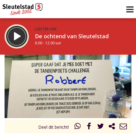
LUISTER LIVE:
De ochtend van Sleutelstad
6.00 - 12.00 uur
STRAKS:
De middag van Sleutelstad
12.00 - 19.00 uur
uur 1 van 0
Vorig uur
Volgend uur
Inklappen
Deel dit bericht!