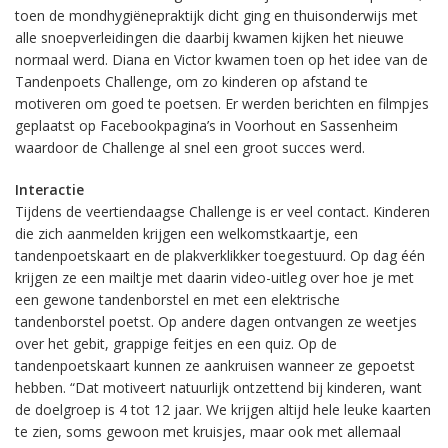
toen de mondhygiënepraktijk dicht ging en thuisonderwijs met
alle snoepverleidingen die daarbij kwamen kijken het nieuwe
normaal werd. Diana en Victor kwamen toen op het idee van de
Tandenpoets Challenge, om zo kinderen op afstand te
motiveren om goed te poetsen. Er werden berichten en filmpjes
geplaatst op Facebookpagina’s in Voorhout en Sassenheim
waardoor de Challenge al snel een groot succes werd.
Interactie
Tijdens de veertiendaagse Challenge is er veel contact. Kinderen
die zich aanmelden krijgen een welkomstkaartje, een
tandenpoetskaart en de plakverklikker toegestuurd. Op dag één
krijgen ze een mailtje met daarin video-uitleg over hoe je met
een gewone tandenborstel en met een elektrische
tandenborstel poetst. Op andere dagen ontvangen ze weetjes
over het gebit, grappige feitjes en een quiz. Op de
tandenpoetskaart kunnen ze aankruisen wanneer ze gepoetst
hebben. “Dat motiveert natuurlijk ontzettend bij kinderen, want
de doelgroep is 4 tot 12 jaar. We krijgen altijd hele leuke kaarten
te zien, soms gewoon met kruisjes, maar ook met allemaal