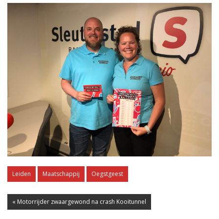
Leiden
Maatschappij
Oegstgeest
« Motorrijder zwaargewond na crash Kooitunnel