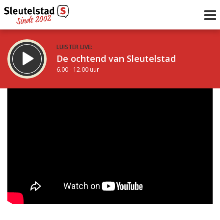
LUISTER LIVE:
De ochtend van Sleutelstad
6.00 - 12.00 uur
STRAKS:
De middag van Sleutelstad
12.00 - 19.00 uur
uur 1 van 0
Vorig uur
Volgend uur
Inklappen