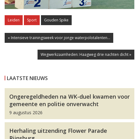
Leiden
Sport
Gouden Spike
« Intensieve trainingsweek voor jonge waterpolotalenten...
Wegwerkzaamheden: Haagweg drie nachten dicht »
LAATSTE NIEUWS
Ongeregeldheden na WK-duel kwamen voor
gemeente en politie onverwacht
9 augustus 2026
Herhaling uitzending Flower Parade
Rijnsburg