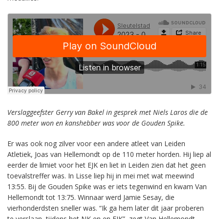
Verslaggeefster Gerry van Bakel in gesprek met
Niels Laros die de
800 meter won en kanshebber was voor de Gouden Spike.
Er was ook nog zilver voor een andere atleet van Leiden
Atletiek, Joas van Hellemondt op de 110 meter horden. Hij liep al
eerder de limiet voor het EJK en liet in Leiden zien dat het geen
toevalstreffer was. In Lisse liep hij in mei met wat meewind
13:55. Bij de Gouden Spike was er iets tegenwind en kwam Van
Hellemondt tot 13:75. Winnaar werd Jamie Sesay, die
vierhonderdsten sneller was. “Ik ga hem later dit jaar proberen
te verslaan, tijdens het NK en en EJK”, zegt Van Hellemondt.