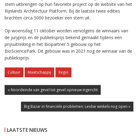
stem uitbrengen op hun favoriete project op de website van het
Rijnlands Architectuur Platform. Bij de laatste twee edities
brachten circa 5000 bezoeker een stem uit.
Op woensdag 11 oktober worden vervolgens de winnaars van
de juryprijs en de publieksprijs bekend gemaakt tijdens een
prijsuitreiking in het Biopartner 5 gebouw op het
BioSciencePark. Dit gebouw was in 2021 nog de winnaar van de
publieksprijs.
Cultuur
Maatschappij
Regio
« Noordeinde van gevel tot gevel opnieuw ingericht
Big Bazar in financiële problemen: Leidse winkels nog open »
LAATSTE NIEUWS