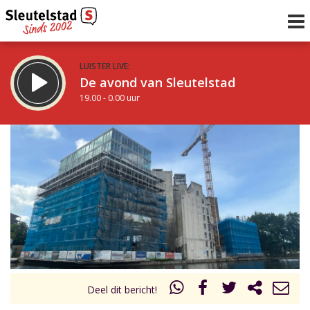
LUISTER LIVE:
De avond van Sleutelstad
19.00 - 0.00 uur
STRAKS:
De nacht van Sleutelstad
0.00 - 6.00 uur
uur 1 van 0
Vorig uur
Volgend uur
Inklappen
Deel dit bericht!