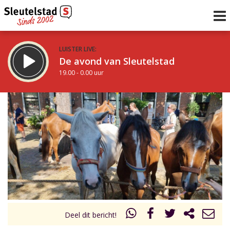
LUISTER LIVE:
De avond van Sleutelstad
19.00 - 0.00 uur
STRAKS:
De nacht van Sleutelstad
0.00 - 6.00 uur
uur 1 van 0
Vorig uur
Volgend uur
Inklappen
Deel dit bericht!