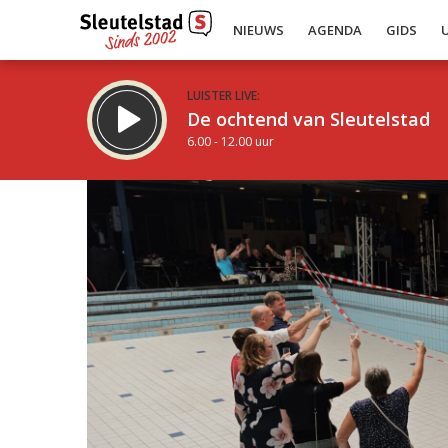
NIEUWS
AGENDA
GIDS
LUISTER LIVE:
De ochtend van Sleutelstad
6.00 - 12.00 uur
Inklappen