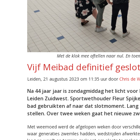
Met de klok mee aftellen naar nul. En toen 
Vijf Meibad definitief geslo
Leiden, 21 augustus 2023 om 11:35 uur door
Chris de 
Na 44 jaar jaar is zondagmiddag het licht voor
Leiden Zuidwest. Sportwethouder Fleur Spijk
bad gebruikten af naar dat slotmoment. Lan
stellen. Over twee weken gaat het nieuwe zw
Met weemoed werd de afgelopen weken door verschill
waar generaties zwemles hadden, wedstrijden afwerkten