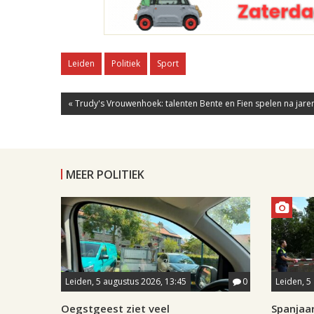
Leiden
Politiek
Sport
« Trudy's Vrouwenhoek: talenten Bente en Fien spelen na jaren
MEER POLITIEK
Leiden, 5 augustus 2026, 13:45
0
Leiden, 5
Oegstgeest ziet veel
Spanjaar