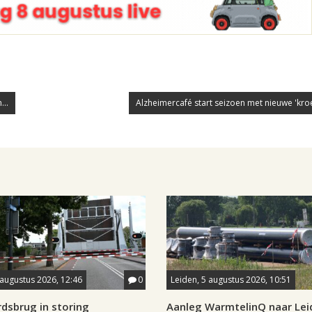
...
Alzheimercafé start seizoen met nieuwe 'kro
 augustus 2026, 12:46
0
Leiden, 5 augustus 2026, 10:51
dsbrug in storing
Aanleg WarmtelinQ naar Le