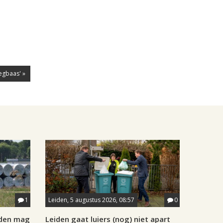
egbaas' »
1
Leiden, 5 augustus 2026, 08:57
0
iden mag
Leiden gaat luiers (nog) niet apart