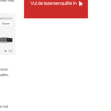
samen met
voor.
ouden,
r tot