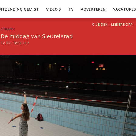
UITZENDING GEMIST
VIDEO’S
TV
ADVERTEREN
VACATURE
LEIDEN
·
LEIDERDORP
·
STRAKS:
De middag van Sleutelstad
12.00 - 18.00 uur