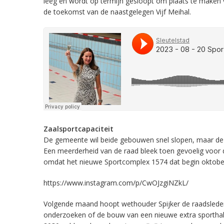
leeg en wordt op termijn gesloopt om plaats te maken
de toekomst van de naastgelegen Vijf Meihal.
Zaalsportcapaciteit
De gemeente wil beide gebouwen snel slopen, maar de 
Een meerderheid van de raad bleek toen gevoelig voor 
omdat het nieuwe Sportcomplex 1574 dat begin oktober o
https://www.instagram.com/p/CwOJzgiNZkL/
Volgende maand hoopt wethouder Spijker de raadsleden te
onderzoeken of de bouw van een nieuwe extra sporthal 