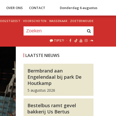
S
OVER ONS
CONTACT
Donderdag 6 augustus
OEGSTGEEST
·
VOORSCHOTEN
·
WASSENAAR
·
ZOETERWOUDE
TIPS?!
·
Je luistert nu naar
uur 1 van 0
LAATSTE NIEUWS
«
Vorig uur
Volgend uur
»
Bermbrand aan
Engelendaal bij park De
Houtkamp
5 augustus 2026
Bestelbus ramt gevel
bakkerij Us Bertus