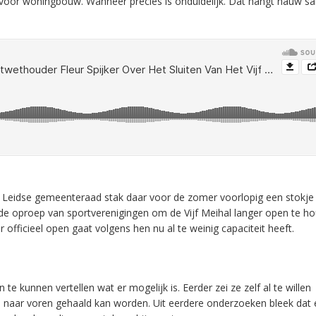
 voor woningbouw. Wanneer precies is onduidelijk. Dat hangt nauw 
Leidse gemeenteraad stak daar voor de zomer voorlopig een stokje 
de oproep van sportverenigingen om de Vijf Meihal langer open te h
fficieel open gaat volgens hen nu al te weinig capaciteit heeft.
 kunnen vertellen wat er mogelijk is. Eerder zei ze zelf al te willen
naar voren gehaald kan worden. Uit eerdere onderzoeken bleek dat e