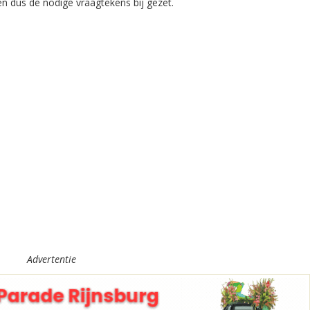
n dus de nodige vraagtekens bij gezet.
Advertentie