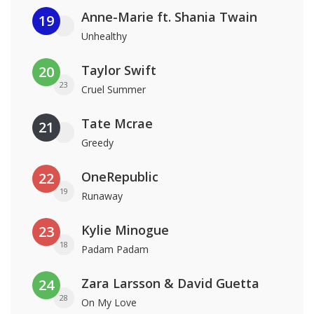
Anne-Marie ft. Shania Twain
19
Unhealthy
Taylor Swift
20
23
Cruel Summer
Tate Mcrae
21
Greedy
OneRepublic
22
19
Runaway
Kylie Minogue
23
18
Padam Padam
Zara Larsson & David Guetta
24
28
On My Love