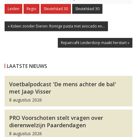
Leiden
Regio
Sleutelstad 30
Sleutelstad 30
« Koken zonder Dieren: Romige pasta met avocado en...
Repaircafé Leiderdorp maakt herstart »
LAATSTE NIEUWS
Voetbalpodcast 'De mens achter de bal'
met Jaap Visser
8 augustus 2026
PRO Voorschoten stelt vragen over
dierenwelzijn Paardendagen
8 augustus 2026