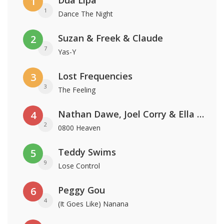
Dua Lipa
1
1
Dance The Night
Suzan & Freek & Claude
2
7
Yas-Y
Lost Frequencies
3
3
The Feeling
Nathan Dawe, Joel Corry & Ella Henderson
4
2
0800 Heaven
Teddy Swims
5
9
Lose Control
Peggy Gou
6
4
(It Goes Like) Nanana