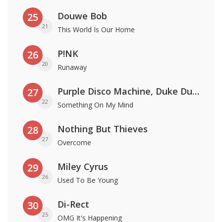
Douwe Bob
25
21
This World Is Our Home
P!NK
26
20
Runaway
Purple Disco Machine, Duke Dumont & Nothing But Thieves
27
22
Something On My Mind
Nothing But Thieves
28
27
Overcome
Miley Cyrus
29
26
Used To Be Young
Di-Rect
30
25
OMG It's Happening