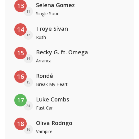
Selena Gomez
13
11
Single Soon
Troye Sivan
14
12
Rush
Becky G. ft. Omega
15
14
Arranca
Rondé
16
15
Break My Heart
Luke Combs
17
24
Fast Car
Oliva Rodrigo
18
16
Vampire