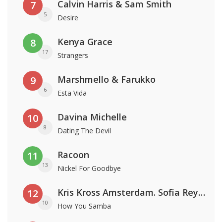
Calvin Harris & Sam Smith
7
5
Desire
Kenya Grace
8
17
Strangers
Marshmello & Farukko
9
6
Esta Vida
Davina Michelle
10
8
Dating The Devil
Racoon
11
13
Nickel For Goodbye
Kris Kross Amsterdam. Sofia Reyes & Tinie Tempah
12
10
How You Samba