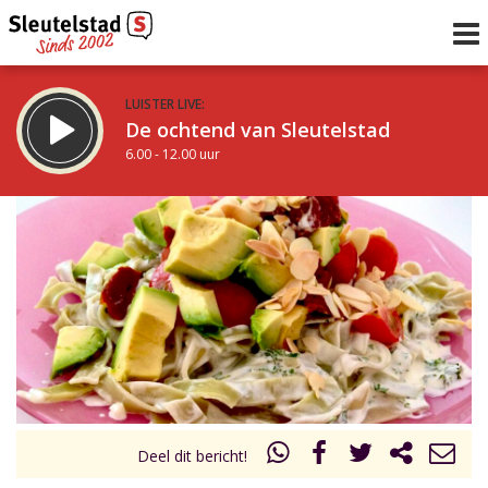
LUISTER LIVE:
De ochtend van Sleutelstad
6.00 - 12.00 uur
STRAKS:
De middag van Sleutelstad
12.00 - 18.00 uur
uur 1 van 0
Vorig uur
Volgend uur
Inklappen
Deel dit bericht!