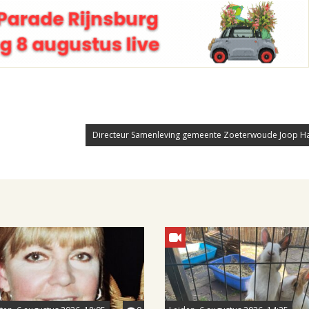
Directeur Samenleving gemeente Zoeterwoude Joop Har