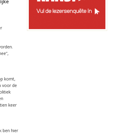
ijke
er
worden.
mee”,
nop komt,
n voor de
litiek
en
tien keer
k ben hier