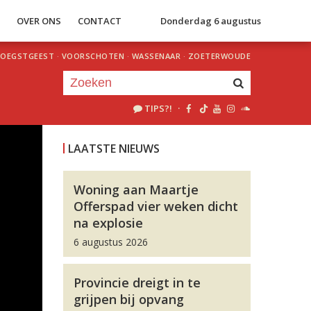
S
OVER ONS
CONTACT
Donderdag 6 augustus
OEGSTGEEST
·
VOORSCHOTEN
·
WASSENAAR
·
ZOETERWOUDE
TIPS?!
·
Je luistert nu naar
uur 1 van 0
LAATSTE NIEUWS
«
Vorig uur
Volgend uur
»
Woning aan Maartje
Offerspad vier weken dicht
na explosie
6 augustus 2026
Provincie dreigt in te
grijpen bij opvang