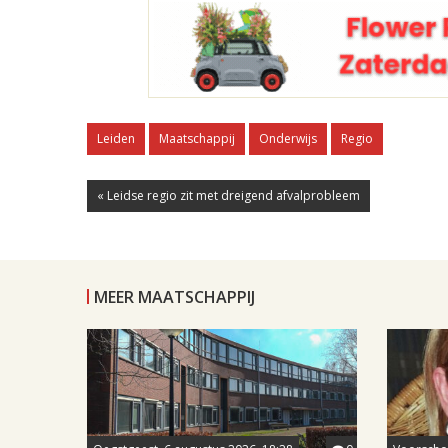
Leiden
Maatschappij
Onderwijs
Regio
« Leidse regio zit met dreigend afvalprobleem
MEER MAATSCHAPPIJ