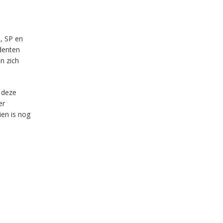
e, SP en
denten
an zich
s deze
er
ien is nog