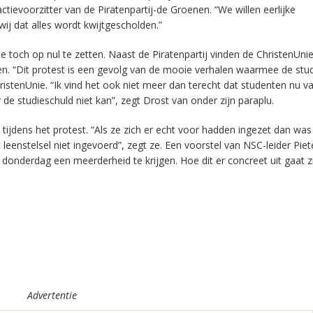
tievoorzitter van de Piratenpartij-de Groenen. “We willen eerlijke
ij dat alles wordt kwijtgescholden.”
te toch op nul te zetten. Naast de Piratenpartij vinden de ChristenUni
en. “Dit protest is een gevolg van de mooie verhalen waarmee de stu
hristenUnie. “Ik vind het ook niet meer dan terecht dat studenten nu v
de studieschuld niet kan”, zegt Drost van onder zijn paraplu.
 tijdens het protest. “Als ze zich er echt voor hadden ingezet dan wa
 leenstelsel niet ingevoerd”, zegt ze. Een voorstel van NSC-leider Piet
 donderdag een meerderheid te krijgen. Hoe dit er concreet uit gaat z
Advertentie