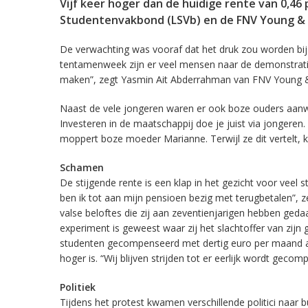
Vijf keer hoger dan de huidige rente van 0,46
Studentenvakbond (LSVb) en de FNV Young & 
De verwachting was vooraf dat het druk zou worden bi
tentamenweek zijn er veel mensen naar de demonstratie
maken”, zegt Yasmin Ait Abderrahman van FNV Young &
Naast de vele jongeren waren er ook boze ouders aanwe
Investeren in de maatschappij doe je juist via jongeren.
moppert boze moeder Marianne. Terwijl ze dit vertelt, kl
Schamen
De stijgende rente is een klap in het gezicht voor veel
ben ik tot aan mijn pensioen bezig met terugbetalen”, z
valse beloftes die zij aan zeventienjarigen hebben geda
experiment is geweest waar zij het slachtoffer van zij
studenten gecompenseerd met dertig euro per maand aan
hoger is. “Wij blijven strijden tot er eerlijk wordt geco
Politiek
Tijdens het protest kwamen verschillende politici naar b