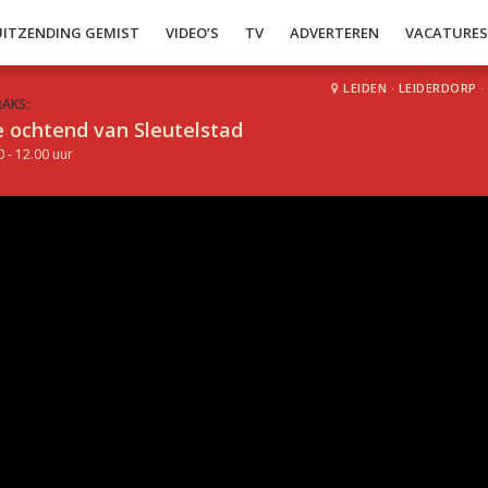
UITZENDING GEMIST
VIDEO’S
TV
ADVERTEREN
VACATURE
LEIDEN
·
LEIDERDORP
·
RAKS:
 ochtend van Sleutelstad
0 - 12.00 uur