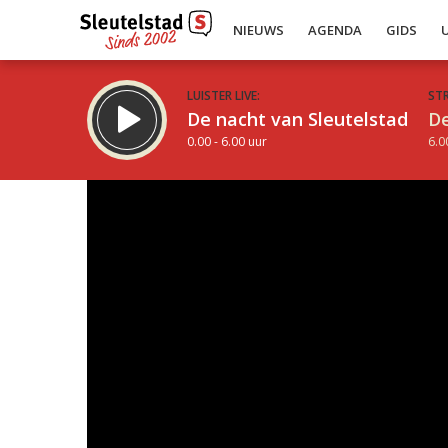
NIEUWS
AGENDA
GIDS
LUISTER LIVE:
ST
De nacht van Sleutelstad
De
0.00 - 6.00 uur
6.0
Inklappen