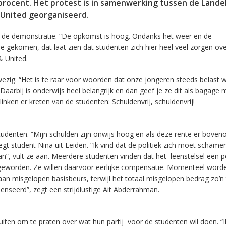
 procent. Het protest is in samenwerking tussen de Landel
United georganiseerd.
j de demonstratie. “De opkomst is hoog. Ondanks het weer en de
 gekomen, dat laat zien dat studenten zich hier heel veel zorgen ov
 United.
zig. “Het is te raar voor woorden dat onze jongeren steeds belast 
 Daarbij is onderwijs heel belangrijk en dan geef je ze dit als bagage 
inken er kreten van de studenten: Schuldenvrij, schuldenvrij!
 studenten. “Mijn schulden zijn onwijs hoog en als deze rente er bove
egt student Nina uit Leiden. “Ik vind dat de politiek zich moet schame
an”, vult ze aan. Meerdere studenten vinden dat het leenstelsel een po
n geworden. Ze willen daarvoor eerlijke compensatie. Momenteel word
 misgelopen basisbeurs, terwijl het totaal misgelopen bedrag zo’n 
mpenseerd”, zegt een strijdlustige Ait Abderrahman.
uiten om te praten over wat hun partij voor de studenten wil doen. “I