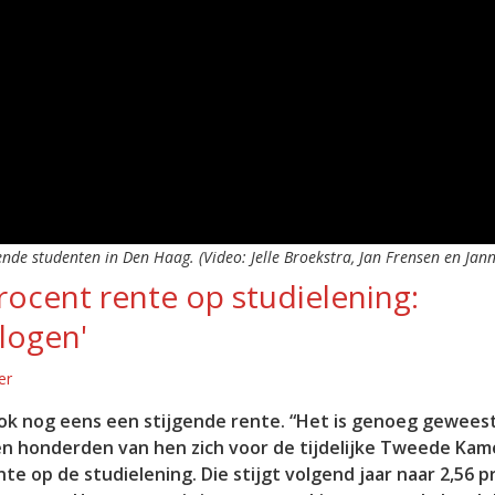
ende studenten in Den Haag. (Video: Jelle Broekstra, Jan Frensen en Jan
rocent rente op studielening:
logen'
er
ok nog eens een stijgende rente. “Het is genoeg geweest
n honderden van hen zich voor de tijdelijke Tweede Kam
e op de studielening. Die stijgt volgend jaar naar 2,56 p