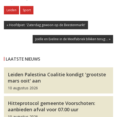
Leiden
Sport
« Hoofdpiet: 'Zaterdag gewoon op de Beestenmarkt'
Joëlle en Eveline in de Meelfabriek blikken terug:... »
LAATSTE NIEUWS
Leiden Palestina Coalitie kondigt 'grootste
mars ooit' aan
10 augustus 2026
Hitteprotocol gemeente Voorschoten:
aanbieden afval voor 07.00 uur
10 augustus 2026