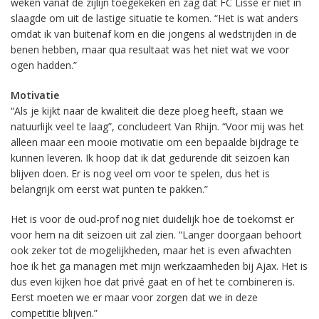
weken vanaf de zijlijn toegekeken en zag dat FC Lisse er niet in
slaagde om uit de lastige situatie te komen. “Het is wat anders
omdat ik van buitenaf kom en die jongens al wedstrijden in de
benen hebben, maar qua resultaat was het niet wat we voor
ogen hadden.”
Motivatie
“Als je kijkt naar de kwaliteit die deze ploeg heeft, staan we
natuurlijk veel te laag”, concludeert Van Rhijn. “Voor mij was het
alleen maar een mooie motivatie om een bepaalde bijdrage te
kunnen leveren. Ik hoop dat ik dat gedurende dit seizoen kan
blijven doen. Er is nog veel om voor te spelen, dus het is
belangrijk om eerst wat punten te pakken.”
Het is voor de oud-prof nog niet duidelijk hoe de toekomst er
voor hem na dit seizoen uit zal zien. “Langer doorgaan behoort
ook zeker tot de mogelijkheden, maar het is even afwachten
hoe ik het ga managen met mijn werkzaamheden bij Ajax. Het is
dus even kijken hoe dat privé gaat en of het te combineren is.
Eerst moeten we er maar voor zorgen dat we in deze
competitie blijven.”