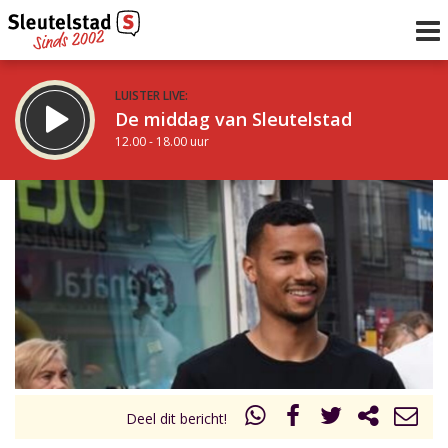
LUISTER LIVE:
De middag van Sleutelstad
12.00 - 18.00 uur
STRAKS:
De avond van Sleutelstad
18.00 - 21.00 uur
uur 1 van 0
Vorig uur
Volgend uur
Inklappen
Deel dit bericht!