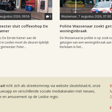
 augustus 2026, 09:56
3
Wassenaar, 7 augustus 2026, 07:00
ester sluit coffeeshop De
Politie Wassenaar zoekt ge
Kamer
woninginbraak
p De Eerste Kamer aan de
De Wassenaarse politie is op zoek n
t in Leiden moet de deuren tijdelijk
getuigen van een woninginbraak aan
rgemeester Peter...
Kerkdam in het...
tad
richt zich als streekomroep via website sleutelstad.nl, onze
S
euwsapp en verschillende sociale mediakanalen met nieuws,
M
ie en amusement op de Leidse regio.
2
E