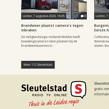
Leiden, 7 augustus 2026, 18:05
0
Leiden, 7
Brandweer plaatst camera's tegen
Burgeme
inbraken
Eerste 
De Veiligheidsregio Hollands Midden heeft
Coffeesho
bewakingscamera's laten plaatsen bij de
Steenstraa
brandweerkazernes in...
sluiten. Bu
Meer 112 Sleutelstad
Sleutels
gratis ni
informat