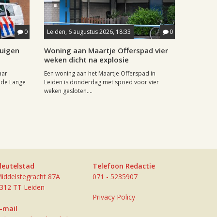
0
Leiden, 6 augustus 2026, 18:33
0
tuigen
Woning aan Maartje Offerspad vier
weken dicht na explosie
aar
Een woning aan het Maartje Offerspad in
 de Lange
Leiden is donderdag met spoed voor vier
weken gesloten....
leutelstad
Telefoon Redactie
iddelstegracht 87A
071 - 5235907
312 TT Leiden
Privacy Policy
-mail