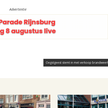
Advertentie
Oegstgeest stemt in met verkoop brandweer