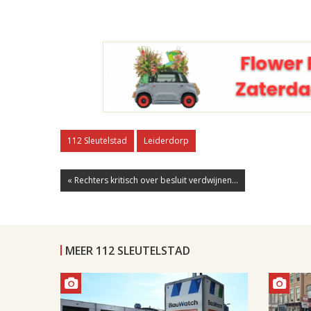
112 Sleutelstad
Leiderdorp
« Rechters kritisch over besluit verdwijnen...
MEER 112 SLEUTELSTAD