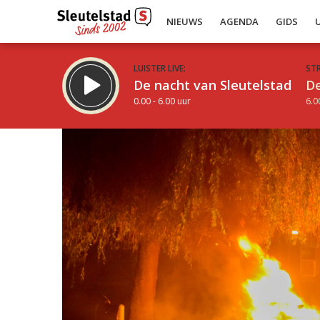
NIEUWS
AGENDA
GIDS
LUISTER LIVE:
ST
De nacht van Sleutelstad
De
0.00 - 6.00 uur
6.0
Inklappen