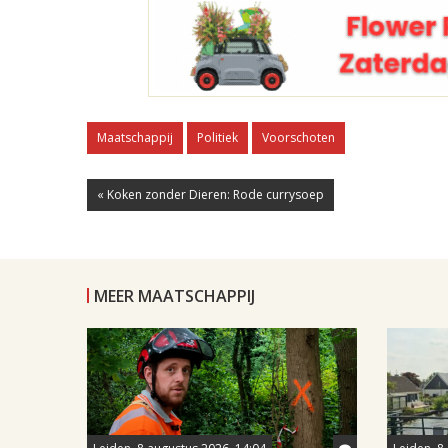
Maatschappij
Politiek
Voorschoten
« Koken zonder Dieren: Rode currysoep
MEER MAATSCHAPPIJ