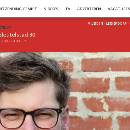
UITZENDING GEMIST
VIDEO’S
TV
ADVERTEREN
VACATURE
LEIDEN
·
LEIDERDORP
·
STRAKS:
Sleutelstad 30
17.00 - 19.00 uur