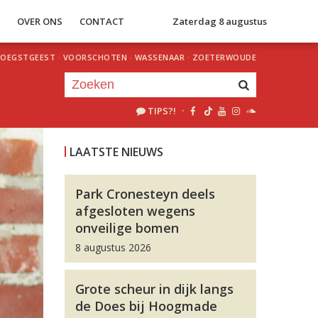
S
OVER ONS
CONTACT
Zaterdag 8 augustus
OEGSTGEEST
·
VOORSCHOTEN
·
WASSENAAR
·
ZOETERWOUDE
TIPS?!
·
Je luistert nu naar
uur 1 van 0
LAATSTE NIEUWS
«
Vorig uur
Volgend uur
»
Park Cronesteyn deels
afgesloten wegens
onveilige bomen
8 augustus 2026
Grote scheur in dijk langs
de Does bij Hoogmade