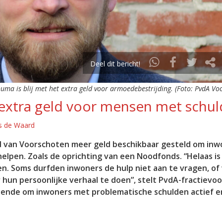
Deel dit bericht!
huma is blij met het extra geld voor armoedebestrijding. (Foto: PvdA Vo
 extra geld voor mensen met schu
s de Waard
 van Voorschoten meer geld beschikbaar gesteld om inw
e helpen. Zoals de oprichting van een Noodfonds. “Helaas is
en. Soms durfden inwoners de hulp niet aan te vragen, of
hun persoonlijke verhaal te doen”, stelt PvdA-fractievoo
iende om inwoners met problematische schulden actief e