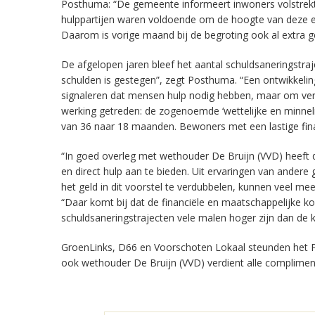
Posthuma: “De gemeente informeert inwoners volstrekt 
hulppartijen waren voldoende om de hoogte van deze ex
Daarom is vorige maand bij de begroting ook al extra 
De afgelopen jaren bleef het aantal schuldsaneringstraj
schulden is gestegen”, zegt Posthuma. “Een ontwikkelin
signaleren dat mensen hulp nodig hebben, maar om versch
werking getreden: de zogenoemde ‘wettelijke en minnelij
van 36 naar 18 maanden. Bewoners met een lastige financ
“In goed overleg met wethouder De Bruijn (VVD) heeft 
en direct hulp aan te bieden. Uit ervaringen van andere
het geld in dit voorstel te verdubbelen, kunnen veel 
“Daar komt bij dat de financiële en maatschappelijke ko
schuldsaneringstrajecten vele malen hoger zijn dan de k
GroenLinks, D66 en Voorschoten Lokaal steunden het 
ook wethouder De Bruijn (VVD) verdient alle complimente