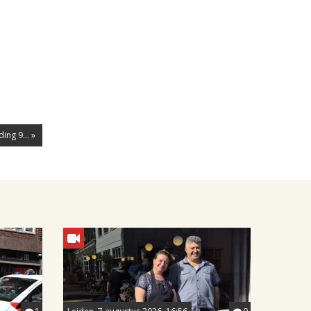
ing 9... »