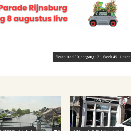
Sleutelstad 30 Jaargang 12 | Week 49 - Uitzend