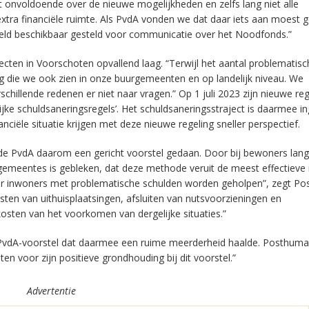
onvoldoende over de nieuwe mogelijkheden en zelfs lang niet alle
tra financiële ruimte. Als PvdA vonden we dat daar iets aan moest 
geld beschikbaar gesteld voor communicatie over het Noodfonds.”
ecten in Voorschoten opvallend laag. “Terwijl het aantal problematisc
g die we ook zien in onze buurgemeenten en op landelijk niveau. We
illende redenen er niet naar vragen.” Op 1 juli 2023 zijn nieuwe reg
ke schuldsaneringsregels’. Het schuldsaneringsstraject is daarmee in
iële situatie krijgen met deze nieuwe regeling sneller perspectief.
de PvdA daarom een gericht voorstel gedaan. Door bij bewoners lang
 gemeentes is gebleken, dat deze methode veruit de meest effectieve 
meer inwoners met problematische schulden worden geholpen”, zegt P
sten van uithuisplaatsingen, afsluiten van nutsvoorzieningen en
osten van het voorkomen van dergelijke situaties.”
PvdA-voorstel dat daarmee een ruime meerderheid haalde. Posthuma
n voor zijn positieve grondhouding bij dit voorstel.”
Advertentie