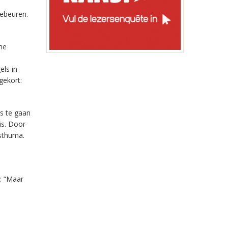
gebeuren.
he
els in
gekort:
s te gaan
is. Door
osthuma.
: “Maar