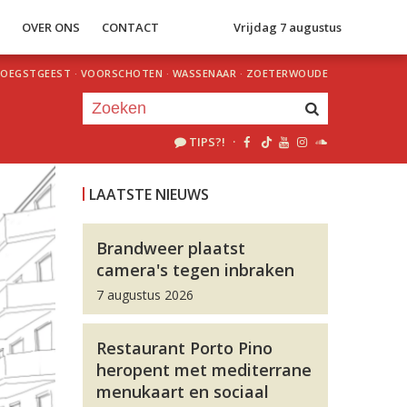
S
OVER ONS
CONTACT
Vrijdag 7 augustus
OEGSTGEEST
·
VOORSCHOTEN
·
WASSENAAR
·
ZOETERWOUDE
TIPS?!
·
Je luistert nu naar
uur 1 van 0
LAATSTE NIEUWS
«
Vorig uur
Volgend uur
»
Brandweer plaatst
camera's tegen inbraken
7 augustus 2026
Restaurant Porto Pino
heropent met mediterrane
menukaart en sociaal