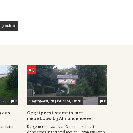
 geduld »
08
0
Oegstgeest, 28 juni 2024, 18:20
0
n aan
Oegstgeest stemt in met
nieuwbouw bij Almondehoeve
fsluiting
De gemeenteraad van Oegstgeest heeft
donderdag ingestemd met de uitgangspunten