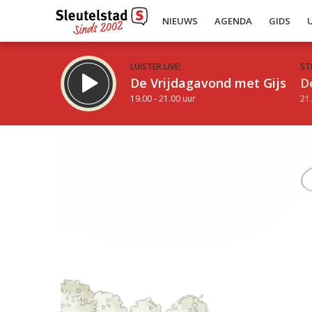
NIEUWS
AGENDA
GIDS
LUISTER LIVE:
ST
De Vrijdagavond met Gijs
D
19.00 - 21.00 uur
21.
Inklappen