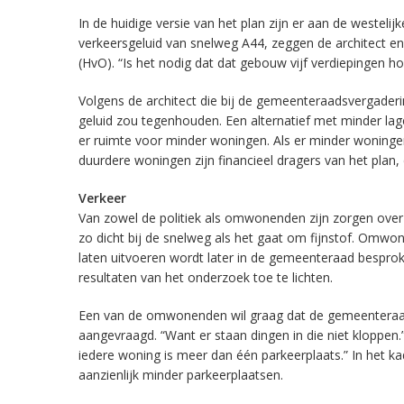
In de huidige versie van het plan zijn er aan de westeli
verkeersgeluid van snelweg A44, zeggen de architect en 
(HvO). “Is het nodig dat dat gebouw vijf verdiepingen h
Volgens de architect die bij de gemeenteraadsvergade
geluid zou tegenhouden. Een alternatief met minder la
er ruimte voor minder woningen. Als er minder woning
duurdere woningen zijn financieel dragers van het plan, 
Verkeer
Van zowel de politiek als omwonenden zijn zorgen over
zo dicht bij de snelweg als het gaat om fijnstof. Omw
laten uitvoeren wordt later in de gemeenteraad besp
resultaten van het onderzoek toe te lichten.
Een van de omwonenden wil graag dat de gemeenteraad 
aangevraagd. “Want er staan dingen in die niet kloppen
iedere woning is meer dan één parkeerplaats.” In het k
aanzienlijk minder parkeerplaatsen.