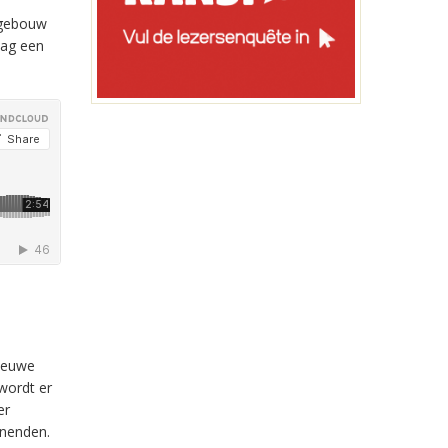
 gebouw
dag een
nieuwe
wordt er
er
onenden.