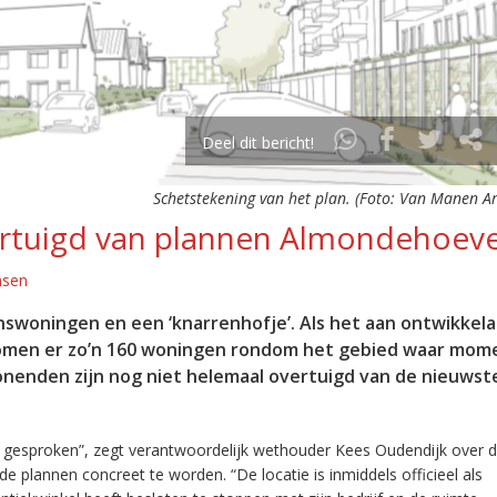
Deel dit bericht!
Schetstekening van het plan. (Foto: Van Manen Ar
rtuigd van plannen Almondehoev
nsen
nswoningen en een ‘knarrenhofje’. Als het aan ontwikkela
omen er zo’n 160 woningen rondom het gebied waar mom
enden zijn nog niet helemaal overtuigd van de nieuwste
ver gesproken”, zegt verantwoordelijk wethouder Kees Oudendijk over 
 plannen concreet te worden. “De locatie is inmiddels officieel als