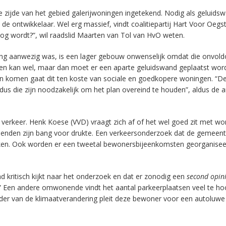
jke zijde van het gebied galerijwoningen ingetekend. Nodig als geluidsw
de ontwikkelaar. Wel erg massief, vindt coalitiepartij Hart Voor Oegs
oog wordt?”, wil raadslid Maarten van Tol van HvO weten.
ring aanwezig was, is een lager gebouw onwenselijk omdat die onvol
gen kan wel, maar dan moet er een aparte geluidswand geplaatst wor
en komen gaat dit ten koste van sociale en goedkopere woningen. “D
dus die zijn noodzakelijk om het plan overeind te houden”, aldus de ar
 verkeer. Henk Koese (VVD) vraagt zich af of het wel goed zit met 
onenden zijn bang voor drukte. Een verkeersonderzoek dat de gemeent
roken. Ook worden er een tweetal bewonersbijeenkomsten georganise
kritisch kijkt naar het onderzoek en dat er zonodig een
second opin
.” Een andere omwonende vindt het aantal parkeerplaatsen veel te ho
ader van de klimaatverandering pleit deze bewoner voor een autoluwe