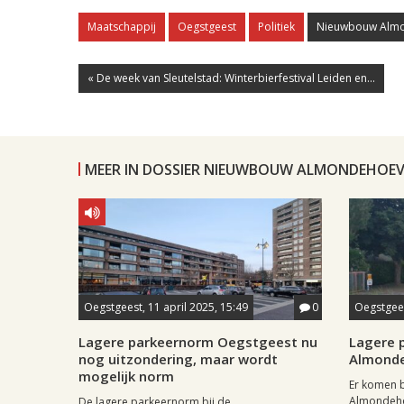
Maatschappij
Oegstgeest
Politiek
Nieuwbouw Alm
« De week van Sleutelstad: Winterbierfestival Leiden en...
MEER IN DOSSIER NIEUWBOUW ALMONDEHOEV
Oegstgeest, 11 april 2025, 15:49
0
Oegstgees
Lagere parkeernorm Oegstgeest nu
Lagere 
nog uitzondering, maar wordt
Almond
mogelijk norm
Er komen 
Almondeho
De lagere parkeernorm bij de