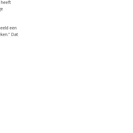
 heeft
ge
beeld een
eken.” Dat