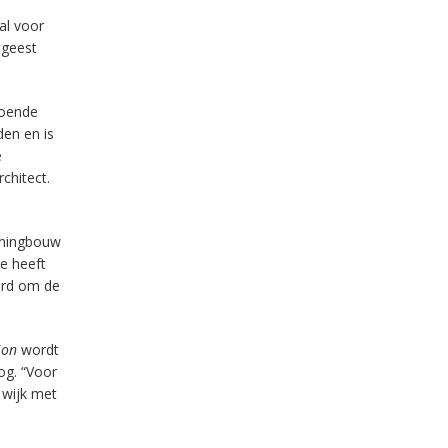
al voor
tgeest
doende
den en is
e
chitect.
woningbouw
e heeft
erd om de
ion
wordt
og. “Voor
 wijk met