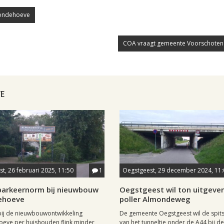
ondehoeve
COA vraagt gemeente Voorschoten
E
t, 26 februari 2025, 11:50
1
Oegstgeest, 29 december 2024, 11:
parkeernorm bij nieuwbouw
Oegstgeest wil ton uitgeve
ehoeve
poller Almondeweg
bij de nieuwbouwontwikkeling
De gemeente Oegstgeest wil de spitsa
eve per huishouden flink minder
van het tunneltje onder de A44 bij de