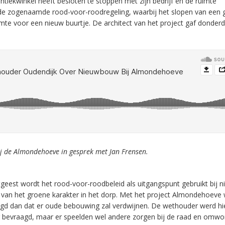
iekwinkel heeft besloten te stoppen met zijn bedrijf en de ruimte
n de zogenaamde rood-voor-roodregeling, waarbij het slopen van een
mte voor een nieuw buurtje. De architect van het project gaf donder
 de Almondehoeve in gesprek met Jan Frensen.
tgeest wordt het rood-voor-roodbeleid als uitgangspunt gebruikt bij 
en van het groene karakter in het dorp. Met het project Almondehoeve 
d dan dat er oude bebouwing zal verdwijnen. De wethouder werd hi
 bevraagd, maar er speelden wel andere zorgen bij de raad en omw