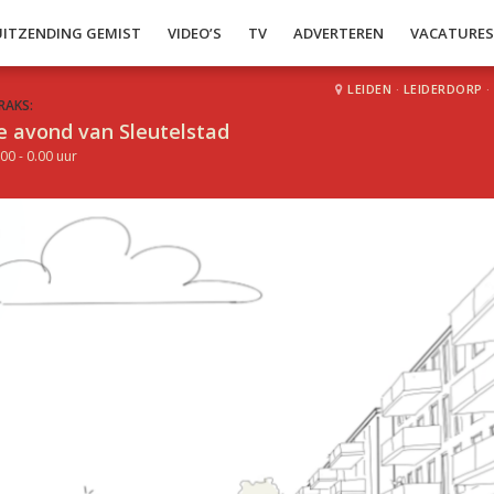
UITZENDING GEMIST
VIDEO’S
TV
ADVERTEREN
VACATURE
LEIDEN
·
LEIDERDORP
·
RAKS:
e avond van Sleutelstad
00 - 0.00 uur