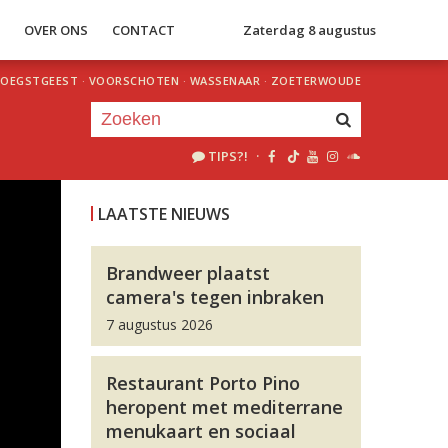
S
OVER ONS
CONTACT
Zaterdag 8 augustus
OEGSTGEEST
·
VOORSCHOTEN
·
WASSENAAR
·
ZOETERWOUDE
TIPS?!
·
Je luistert nu naar
uur 1 van 0
LAATSTE NIEUWS
«
Vorig uur
Volgend uur
»
Brandweer plaatst
camera's tegen inbraken
7 augustus 2026
Restaurant Porto Pino
heropent met mediterrane
menukaart en sociaal