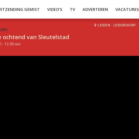
UITZENDING GEMIST
VIDEO’S
TV
ADVERTEREN
VACATURE
LEIDEN
·
LEIDERDORP
·
RAKS:
 ochtend van Sleutelstad
0 - 12.00 uur