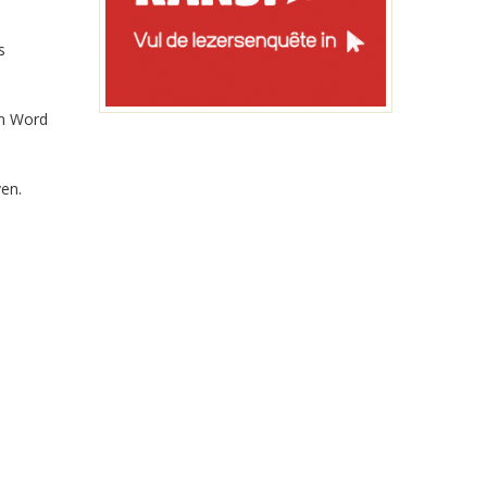
s
en Word
en.