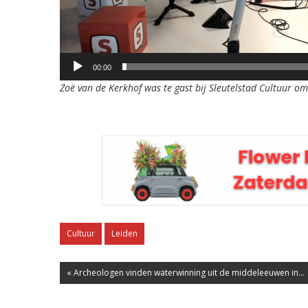
00:00
Zoë van de Kerkhof was te gast bij Sleutelstad Cultuur om 
Cultuur
Leiden
« Archeologen vinden waterwinning uit de middeleeuwen in...