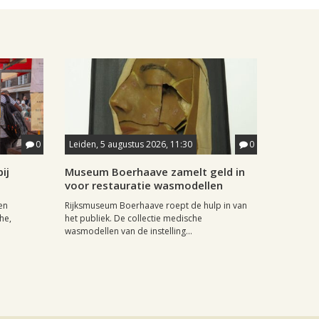
0
Leiden, 5 augustus 2026, 11:30
0
ij
Museum Boerhaave zamelt geld in
voor restauratie wasmodellen
en
Rijksmuseum Boerhaave roept de hulp in van
he,
het publiek. De collectie medische
wasmodellen van de instelling...