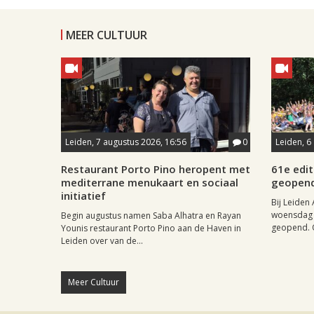
MEER CULTUUR
Leiden, 7 augustus 2026, 16:56
0
Leiden, 6
Restaurant Porto Pino heropent met
61e edit
mediterrane menukaart en sociaal
geopen
initiatief
Bij Leiden 
woensdag 
Begin augustus namen Saba Alhatra en Rayan
geopend. O
Younis restaurant Porto Pino aan de Haven in
Leiden over van de...
Meer Cultuur