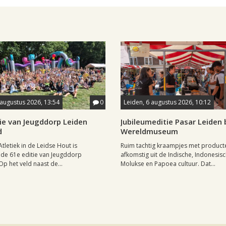
 augustus 2026, 13:54
0
Leiden, 6 augustus 2026, 10:12
ie van Jeugddorp Leiden
Jubileumeditie Pasar Leiden b
d
Wereldmuseum
Atletiek in de Leidse Hout is
Ruim tachtig kraampjes met product
de 61e editie van Jeugddorp
afkomstig uit de Indische, Indonesisc
p het veld naast de...
Molukse en Papoea cultuur. Dat...