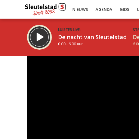
NIEUWS
AGENDA
GIDS
LUISTER LIVE:
ST
De nacht van Sleutelstad
De
0.00 - 6.00 uur
6.0
Inklappen