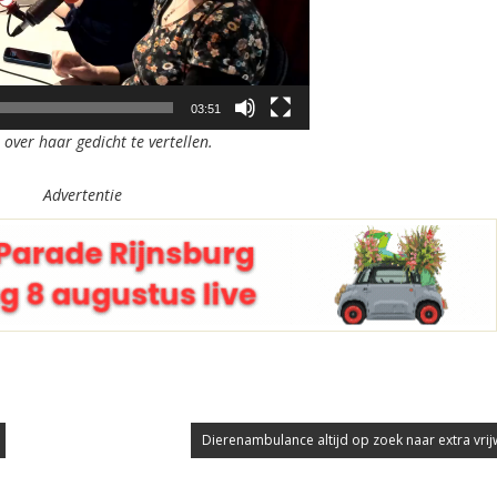
03:51
over haar gedicht te vertellen.
Advertentie
Dierenambulance altijd op zoek naar extra vrijw