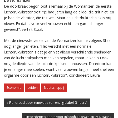
De Womanizer
De doorbraak begon ooit allemaal bij de Womanizer, de eerste
luchtdrukvibrator ooit. “Je had jaren lang de dildo, die trilt niet, en
je had de vibrator, die trilt wel. Maar de luchtdruktechniek is vrij
nieuw. En dat is voor veel vrouwen echt een gamechanger
geweest”, vertelt Staal.
Met de nieuwste versie van de Womanizer kan je volgens Staal
nog langer genieten. “Het verschil met een normale
luchtdrukvibrator is dat je er niet alleen verschillende snelheden
van de luchtdrukpulsen mee kan bepalen, maar je kan nu ook
nog de diepte van de luchtdrukpulsen aanpassen. Daardoor kan
je er langer mee spelen, want veel vrouwen krijgen heel snel een
orgasme door een luchtdrukvibrator”, concludeert Laura.
Economie
Leiden
Maatschappij
« Flanorpad door renovatie van energielabel G naar A
Hieperdepiep hoera voor Inloophuis psychiatrie: 40 jaar »