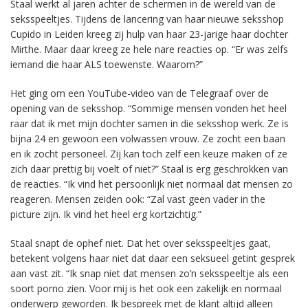
Staal werkt al jaren achter de schermen in de wereld van de
seksspeeltjes. Tijdens de lancering van haar nieuwe seksshop
Cupido in Leiden kreeg zij hulp van haar 23-jarige haar dochter
Mirthe. Maar daar kreeg ze hele nare reacties op. “Er was zelfs
iemand die haar ALS toewenste. Waarom?”
Het ging om een YouTube-video van de Telegraaf over de
opening van de seksshop. “Sommige mensen vonden het heel
raar dat ik met mijn dochter samen in die seksshop werk. Ze is
bijna 24 en gewoon een volwassen vrouw. Ze zocht een baan
en ik zocht personeel. Zij kan toch zelf een keuze maken of ze
zich daar prettig bij voelt of niet?” Staal is erg geschrokken van
de reacties. “Ik vind het persoonlijk niet normaal dat mensen zo
reageren. Mensen zeiden ook: “Zal vast geen vader in the
picture zijn. Ik vind het heel erg kortzichtig.”
Staal snapt de ophef niet. Dat het over seksspeeltjes gaat,
betekent volgens haar niet dat daar een seksueel getint gesprek
aan vast zit. “Ik snap niet dat mensen zo’n seksspeeltje als een
soort porno zien. Voor mij is het ook een zakelijk en normaal
onderwerp geworden. Ik bespreek met de klant altijd alleen