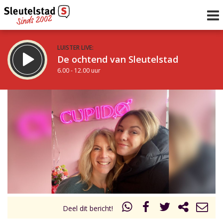
LUISTER LIVE:
De ochtend van Sleutelstad
6.00 - 12.00 uur
STRAKS:
De middag van Sleutelstad
12.00 - 19.00 uur
uur 1 van 0
Vorig uur
Volgend uur
Inklappen
Deel dit bericht!