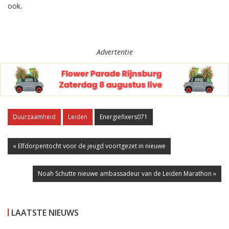
ook.
Advertentie
Duurzaamheid
Leiden
Energiefixers071
« Elfdorpentocht voor de jeugd voortgezet in nieuwe
Noah Schutte nieuwe ambassadeur van de Leiden Marathon »
LAATSTE NIEUWS