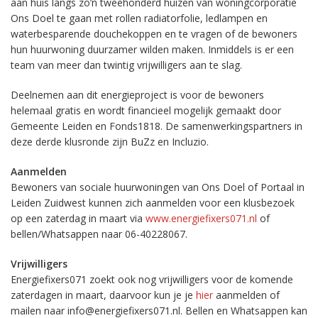
aan huis langs zo’n tweehonderd huizen van woningcorporatie
Ons Doel te gaan met rollen radiatorfolie, ledlampen en
waterbesparende douchekoppen en te vragen of de bewoners
hun huurwoning duurzamer wilden maken. Inmiddels is er een
team van meer dan twintig vrijwilligers aan te slag.
Deelnemen aan dit energieproject is voor de bewoners
helemaal gratis en wordt financieel mogelijk gemaakt door
Gemeente Leiden en Fonds1818. De samenwerkingspartners in
deze derde klusronde zijn BuZz en Incluzio.
Aanmelden
Bewoners van sociale huurwoningen van Ons Doel of Portaal in
Leiden Zuidwest kunnen zich aanmelden voor een klusbezoek
op een zaterdag in maart via
www.energiefixers071.nl
of
bellen/Whatsappen naar 06-40228067.
Vrijwilligers
Energiefixers071 zoekt ook nog vrijwilligers voor de komende
zaterdagen in maart, daarvoor kun je je
hier
aanmelden of
mailen naar info@energiefixers071.nl. Bellen en Whatsappen kan