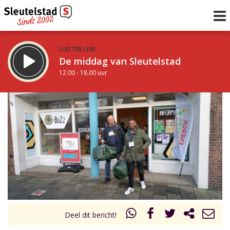
LUISTER LIVE:
De middag van Sleutelstad
12.00 - 18.00 uur
STRAKS:
De vrijdagavond met Keanu
18.00 - 19.00 uur
uur 1 van 0
Vorig uur
Volgend uur
Inklappen
Deel dit bericht!