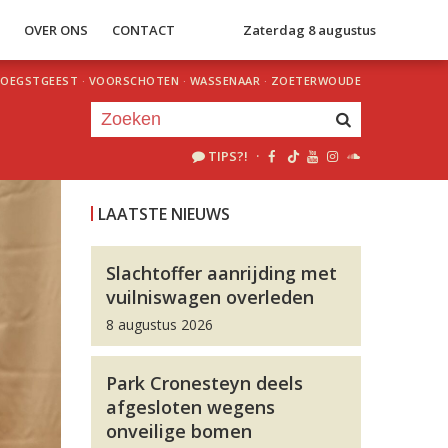
S
OVER ONS
CONTACT
Zaterdag 8 augustus
OEGSTGEEST
·
VOORSCHOTEN
·
WASSENAAR
·
ZOETERWOUDE
TIPS?!
·
Je luistert nu naar
uur 1 van 0
LAATSTE NIEUWS
«
Vorig uur
Volgend uur
»
Slachtoffer aanrijding met
vuilniswagen overleden
8 augustus 2026
Park Cronesteyn deels
afgesloten wegens
onveilige bomen