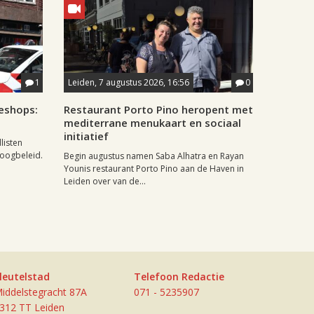
1
Leiden, 7 augustus 2026, 16:56
0
eshops:
Restaurant Porto Pino heropent met
mediterrane menukaart en sociaal
initiatief
listen
doogbeleid.
Begin augustus namen Saba Alhatra en Rayan
Younis restaurant Porto Pino aan de Haven in
Leiden over van de...
leutelstad
Telefoon Redactie
iddelstegracht 87A
071 - 5235907
312 TT Leiden