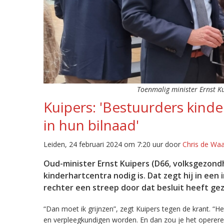
Toenmalig minister Ernst Ku
Kuipers: 'Bestuurders kind
in hun bilnaad'
Leiden, 24 februari 2024 om 7:20 uur door
Chris de Wa
Oud-minister Ernst Kuipers (D66, volksgezond
kinderhartcentra nodig is. Dat zegt hij in ee
rechter een streep door dat besluit heeft ge
“Dan moet ik grijnzen”, zegt Kuipers tegen de krant. “He
en verpleegkundigen worden. En dan zou je het opereren