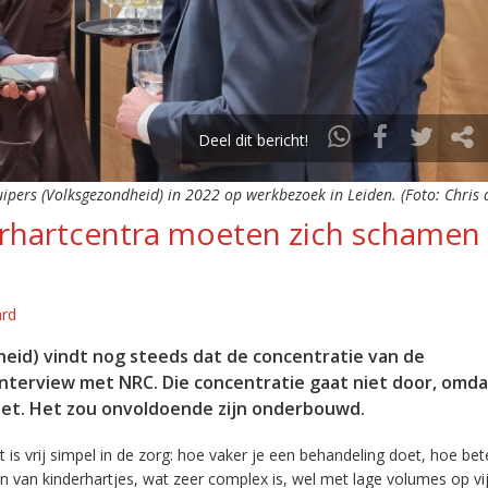
Deel dit bericht!
ipers (Volksgezondheid) in 2022 op werkbezoek in Leiden. (Foto: Chris
erhartcentra moeten zich schamen 
ard
heid) vindt nog steeds dat de concentratie van de
n interview met NRC. Die concentratie gaat niet door, omd
zet. Het zou onvoldoende zijn onderbouwd.
t is vrij simpel in de zorg: hoe vaker je een behandeling doet, hoe bet
 van kinderhartjes, wat zeer complex is, wel met lage volumes op vij