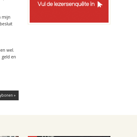
a mijn
besluit
ten wel.
 geld en
eybonen »