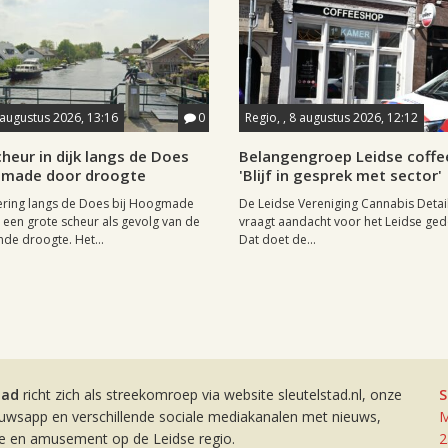
 augustus 2026, 13:16
0
Regio, , 8 augustus 2026, 12:12
heur in dijk langs de Does
Belangengroep Leidse coffe
gmade door droogte
'Blijf in gesprek met sector'
ering langs de Does bij Hoogmade
De Leidse Vereniging Cannabis Detail
een grote scheur als gevolg van de
vraagt aandacht voor het Leidse ge
de droogte. Het...
Dat doet de...
tad
richt zich als streekomroep via website sleutelstad.nl, onze
S
euwsapp en verschillende sociale mediakanalen met nieuws,
M
ie en amusement op de Leidse regio.
2