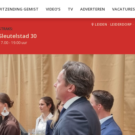
UITZENDING GEMIST
VIDEO’S
TV
ADVERTEREN
VACATURE
LEIDEN
·
LEIDERDORP
·
STRAKS:
Sleutelstad 30
17.00 - 19.00 uur