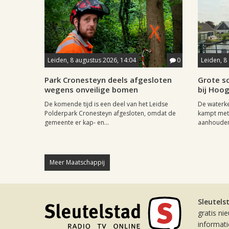
Leiden, 8 augustus 2026, 14:04
0
Leiden, 8
Park Cronesteyn deels afgesloten
Grote sc
wegens onveilige bomen
bij Hoo
De komende tijd is een deel van het Leidse
De waterk
Polderpark Cronesteyn afgesloten, omdat de
kampt met 
gemeente er kap- en...
aanhouden
Meer Maatschappij
Sleutels
gratis ni
informat