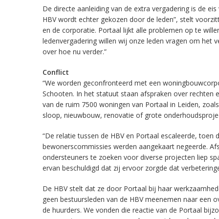
De directe aanleiding van de extra vergadering is de e
HBV wordt echter gekozen door de leden”, stelt voorzitte
en de corporatie. Portaal lijkt alle problemen op te wil
ledenvergadering willen wij onze leden vragen om het 
over hoe nu verder.”
Conflict
“We worden geconfronteerd met een woningbouwcorporati
Schooten. In het statuut staan afspraken over rechten 
van de ruim 7500 woningen van Portaal in Leiden, zoals
sloop, nieuwbouw, renovatie of grote onderhoudsproje
“De relatie tussen de HBV en Portaal escaleerde, toen
bewonerscommissies werden aangekaart negeerde. Afs
ondersteuners te zoeken voor diverse projecten liep s
ervan beschuldigd dat zij ervoor zorgde dat verbeterin
De HBV stelt dat ze door Portaal bij haar werkzaamhe
geen bestuursleden van de HBV meenemen naar een ove
de huurders. We vonden die reactie van de Portaal bij