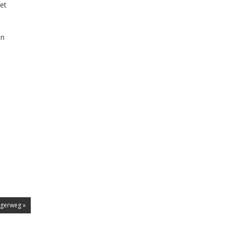
et
en
rgerweg »