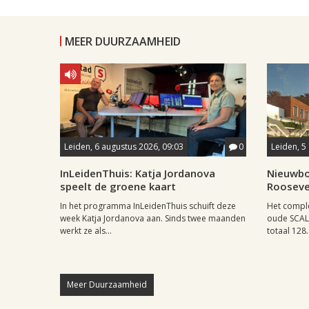
MEER DUURZAAMHEID
Leiden, 6 augustus 2026, 09:03
0
Leiden, 5
InLeidenThuis: Katja Jordanova
Nieuwbo
speelt de groene kaart
Rooseve
In het programma InLeidenThuis schuift deze
Het comple
week Katja Jordanova aan. Sinds twee maanden
oude SCAL-
werkt ze als...
totaal 128..
Meer Duurzaamheid