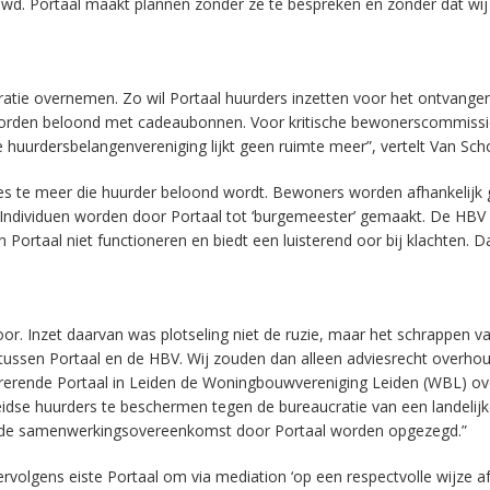
 Portaal maakt plannen zonder ze te bespreken en zonder dat wij 
oratie overnemen. Zo wil Portaal huurders inzetten voor het ontvange
 worden beloond met cadeaubonnen. Voor kritische bewonerscommissi
 huurdersbelangenvereniging lijkt geen ruimte meer”, vertelt Van Sch
des te meer die huurder beloond wordt. Bewoners worden afhankelijk
Individuen worden door Portaal tot ‘burgemeester’ gemaakt. De HBV 
Portaal niet functioneren en biedt een luisterend oor bij klachten. D
r. Inzet daarvan was plotseling niet de ruzie, maar het schrappen v
ssen Portaal en de HBV. Wij zouden dan alleen adviesrecht overho
pererende Portaal in Leiden de Woningbouwvereniging Leiden (WBL) o
idse huurders te beschermen tegen de bureaucratie van een landelij
ou de samenwerkingsovereenkomst door Portaal worden opgezegd.”
ervolgens eiste Portaal om via mediation ‘op een respectvolle wijze a