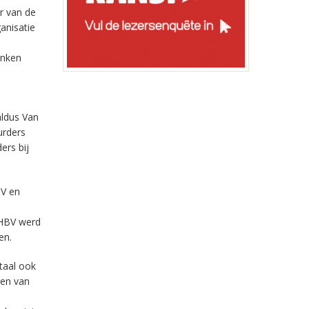
r van de
anisatie
enken
aldus Van
urders
ers bij
BV en
 HBV werd
en.
taal ook
gen van