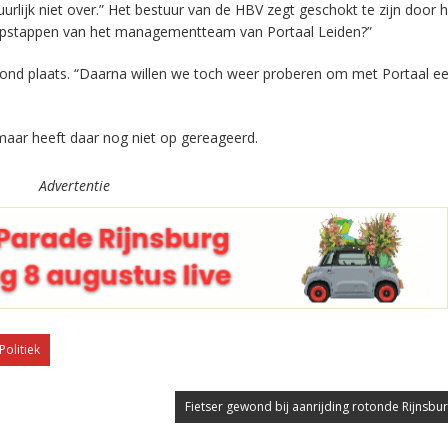
rlijk niet over.” Het bestuur van de HBV zegt geschokt te zijn door h
t opstappen van het managementteam van Portaal Leiden?”
nd plaats. “Daarna willen we toch weer proberen om met Portaal e
maar heeft daar nog niet op gereageerd.
Advertentie
Politiek
Fietser gewond bij aanrijding rotonde Rijnsbu