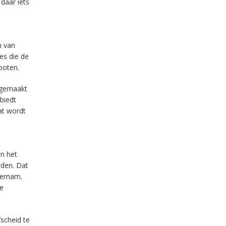
daar iets
n van
es die de
ooten.
 gemaakt
biedt
at wordt
an het
uden. Dat
vernam.
ke
fscheid te