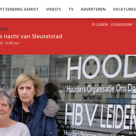
UITZENDING GEMIST
VIDEO’S
TV
ADVERTEREN
VACATURE
LEIDEN
·
LEIDERDORP
·
RAKS:
e nacht van Sleutelstad
0 - 6.00 uur