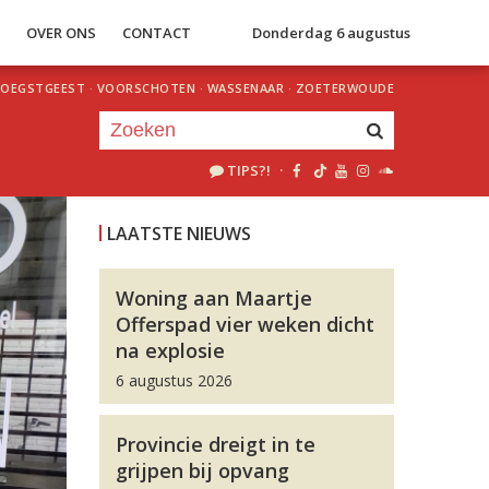
S
OVER ONS
CONTACT
Donderdag 6 augustus
OEGSTGEEST
·
VOORSCHOTEN
·
WASSENAAR
·
ZOETERWOUDE
TIPS?!
·
Je luistert nu naar
uur 1 van 0
LAATSTE NIEUWS
«
Vorig uur
Volgend uur
»
Woning aan Maartje
Offerspad vier weken dicht
na explosie
6 augustus 2026
Provincie dreigt in te
grijpen bij opvang