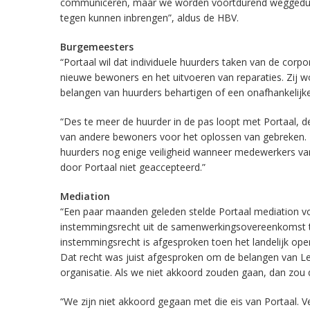
communiceren, maar we worden voortdurend weggeduwd.
tegen kunnen inbrengen”, aldus de HBV.
Burgemeesters
“Portaal wil dat individuele huurders taken van de corp
nieuwe bewoners en het uitvoeren van reparaties. Zij
belangen van huurders behartigen of een onafhankelijke
“Des te meer de huurder in de pas loopt met Portaal, 
van andere bewoners voor het oplossen van gebreken. 
huurders nog enige veiligheid wanneer medewerkers van 
door Portaal niet geaccepteerd.”
Mediation
“Een paar maanden geleden stelde Portaal mediation voo
instemmingsrecht uit de samenwerkingsovereenkomst tu
instemmingsrecht is afgesproken toen het landelijk o
Dat recht was juist afgesproken om de belangen van Le
organisatie. Als we niet akkoord zouden gaan, dan z
“We zijn niet akkoord gegaan met die eis van Portaal. V