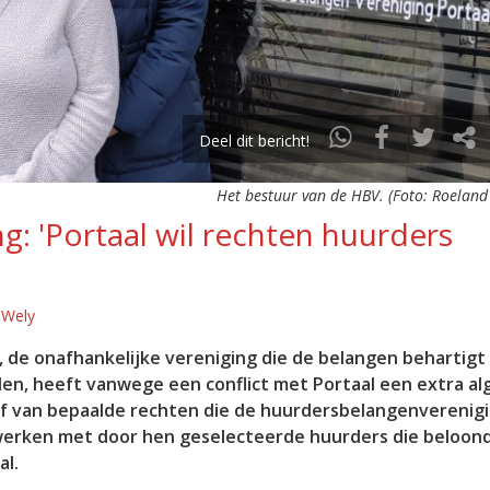
Deel dit bericht!
Het bestuur van de HBV. (Foto: Roeland
: 'Portaal wil rechten huurders
 Wely
 de onafhankelijke vereniging die de belangen behartigt
den, heeft vanwege een conflict met Portaal een extra a
af van bepaalde rechten die de huurdersbelangenverenig
werken met door hen geselecteerde huurders die beloon
al.