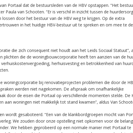
is van Portaal dat de bestuursleden van de HBV opstappen. “Het bestuu
r Paula van Schooten. “Er is verschil in inzicht tussen de huurdersorg
len lossen door het bestuur van de HBV weg te krijgen. Op de extra
vertrouwen in het huidige HBV-bestuur uit te spreken en om mee te d
e die zich consequent niet houdt aan het Leids Sociaal Statuut”, 
en plichten die de woningbouwcorporatie heeft ten aanzien van de hu
 verhuiskostenvergoeding, herhuisvesting en betrokkenheid van huurd
cten.
 de woningcorporatie bij renovatieprojecten problemen die door de H
praken werden niet nagekomen. De afspraak om onafhankelijke
paak door de eisen die Portaal op verschillende momenten stelde. De
gen aan woningen niet makkelijk tot stand kwamen”, aldus Van Schoot
den wordt gesaboteerd. “Een van de klankbordgroepen mocht van Por
rleg. We zouden door onze opstelling niet opkomen voor de belan
zonder. We hebben geprobeerd op een normale manier met Portaal te