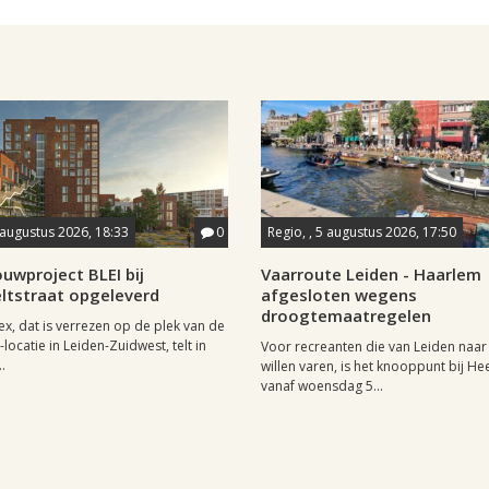
 augustus 2026, 18:33
0
Regio, , 5 augustus 2026, 17:50
uwproject BLEI bij
Vaarroute Leiden - Haarlem
ltstraat opgeleverd
afgesloten wegens
droogtemaatregelen
x, dat is verrezen op de plek van de
locatie in Leiden-Zuidwest, telt in
Voor recreanten die van Leiden naa
.
willen varen, is het knooppunt bij H
vanaf woensdag 5...