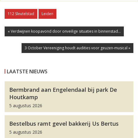
112 Sleutelstad
Leiden
« Verdwijnen koopavond door onveilige situaties in binnenstad...
3 October Vereeniging houdt audities voor geuzen-musical »
LAATSTE NIEUWS
Bermbrand aan Engelendaal bij park De
Houtkamp
5 augustus 2026
Bestelbus ramt gevel bakkerij Us Bertus
5 augustus 2026