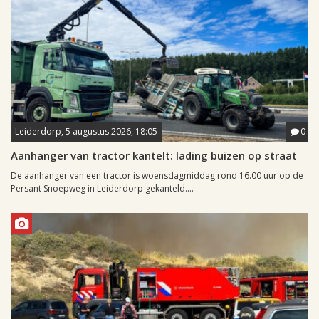
Leiderdorp, 5 augustus 2026, 18:05
0
Aanhanger van tractor kantelt: lading buizen op straat
De aanhanger van een tractor is woensdagmiddag rond 16.00 uur op de
Persant Snoepweg in Leiderdorp gekanteld....