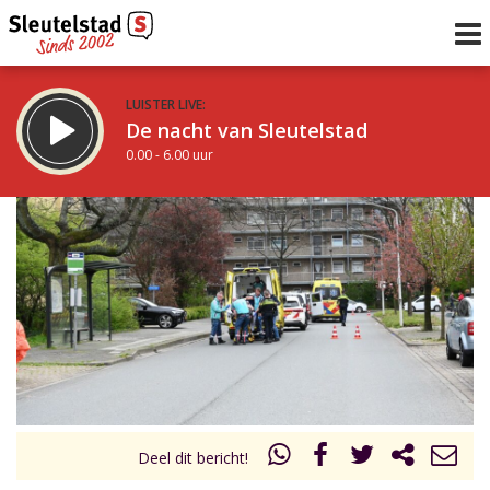
LUISTER LIVE:
De nacht van Sleutelstad
0.00 - 6.00 uur
STRAKS:
De ochtend van Sleutelstad
6.00 - 12.00 uur
uur 1 van 0
Vorig uur
Volgend uur
Inklappen
Deel dit bericht!