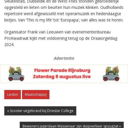
Sleutelstad, Dubbeldik en de West-Fries stonden gebroederlijk
opgesteld en lieten om beurten hun muziek klinken. Oudhollands
repertoire werd afgewisseld met operamuziek en hedendaagse
liedjes. Van ‘This is my life’ tot ‘Europapa’, van alles was te horen.
Organisator Frank van Leeuwen van evenementenbureau
ProKwadraat kijkt met voldoening terug op de Draaiorgeldag
2024.
Advertentie
Leiden
Maatschappij
« Scooter uitgebrand bij Driestar College
Bewoners Jagerslaan Wassenaar zijn sluipverkeer spuugzat »