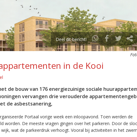
Deel dit bericht!
Fot
 appartementen in de Kooi
el
met de bouw van 176 energiezuinige sociale huurappart
ze woningen vervangen drie verouderde appartementeng
met de asbestsanering,
rganiseerde Portaal vorige week een inloopavond. Toen werden de
d worden. De meeste vragen gingen over het parkeren. Door de slo
e wijk, wat de parkeerdruk verhoogt. Vooral bij activiteiten in het zwe