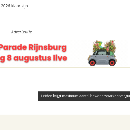
026 klaar zijn.
Advertentie
Leiden krijgt maximum aantal bewonersparkeervergu