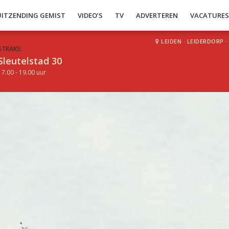
UITZENDING GEMIST
VIDEO’S
TV
ADVERTEREN
VACATURE
LEIDEN
·
LEIDERDORP
·
STRAKS:
Sleutelstad 30
17.00 - 19.00 uur