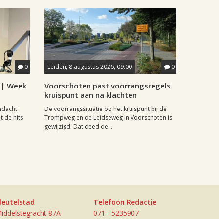
0
Leiden, 8 augustus 2026, 09:00
0
6 | Week
Voorschoten past voorrangsregels
kruispunt aan na klachten
andacht
De voorrangssituatie op het kruispunt bij de
t de hits
Trompweg en de Leidseweg in Voorschoten is
gewijzigd. Dat deed de...
leutelstad
Telefoon Redactie
iddelstegracht 87A
071 - 5235907