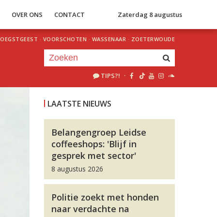
S
OVER ONS
CONTACT
Zaterdag 8 augustus
OEGSTGEEST
·
VOORSCHOTEN
·
WASSENAAR
·
ZOETERWOUDE
TIPS?!
·
Je luistert nu naar
uur 1 van 0
LAATSTE NIEUWS
«
Vorig uur
Volgend uur
»
Belangengroep Leidse
coffeeshops: 'Blijf in
gesprek met sector'
8 augustus 2026
Politie zoekt met honden
naar verdachte na