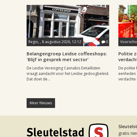
Regio, , 8 augustus 2026, 12:12
0
Voorschot
Belangengroep Leidse coffeeshops:
Politie
'Blijf in gesprek met sector'
verdach
De Leidse Vereniging Cannabis Detaillisten
De politie
vraagt aandacht voor het Leidse gedoogbeleid.
eenheden 
Dat doet de...
verdachte 
Meer Nieuws
Sleutels
gratis ni