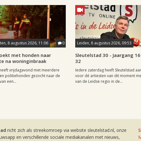
en, 8 augustus 2026, 11:06
0
Leiden, 8 augustus 2026, 09:53
 zoekt met honden naar
Sleutelstad 30 - Jaargang 1
te na woninginbraak
32
 heeft vrijdagavond met meerdere
Iedere zaterdag heeft Sleutelstad a
en politiehonden gezocht naar de
voor dé artiesten van dit moment me
van een...
van de Leidse regio in de...
tad
richt zich als streekomroep via website sleutelstad.nl, onze
S
euwsapp en verschillende sociale mediakanalen met nieuws,
M