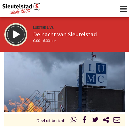
LUISTER LIVE:
De nacht van Sleutelstad
0.00 - 6.00 uur
STRAKS:
De ochtend van Sleutelstad
6.00 - 12.00 uur
uur 1 van 0
Vorig uur
Volgend uur
Inklappen
Deel dit bericht!