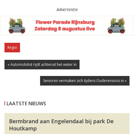
Advertentie
Regio
« Automobilist rijdt achteruit het water in
Senioren vermaken zich tijdens Ouderensoos in »
LAATSTE NIEUWS
Bermbrand aan Engelendaal bij park De
Houtkamp