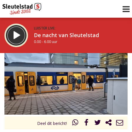
LUISTER LIVE:
De nacht van Sleutelstad
0.00 - 6.00 uur
STRAKS:
De ochtend van Sleutelstad
6.00 - 12.00 uur
uur 1 van 0
Vorig uur
Volgend uur
Inklappen
Deel dit bericht!