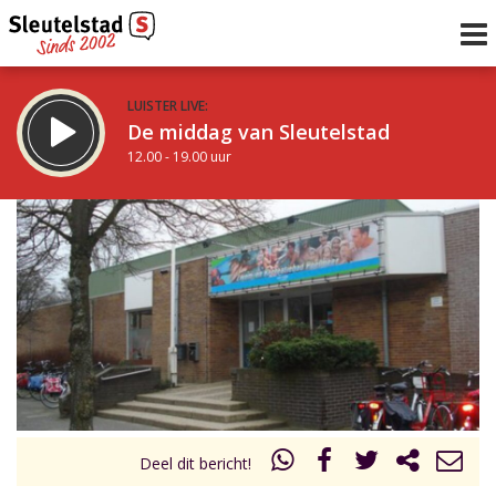
LUISTER LIVE:
De middag van Sleutelstad
12.00 - 19.00 uur
STRAKS:
De avond van Sleutelstad
19.00 - 22.00 uur
uur 1 van 0
Vorig uur
Volgend uur
Inklappen
Deel dit bericht!