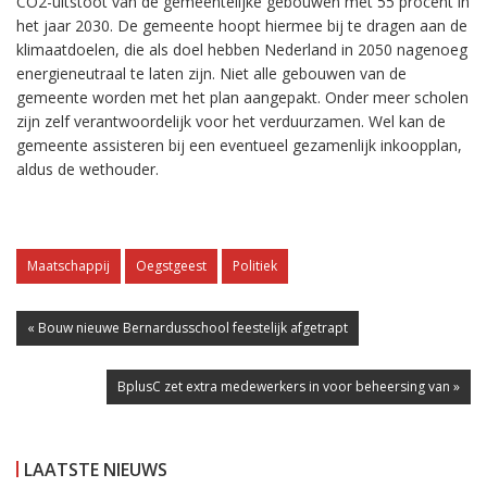
CO2-uitstoot van de gemeentelijke gebouwen met 55 procent in
het jaar 2030. De gemeente hoopt hiermee bij te dragen aan de
klimaatdoelen, die als doel hebben Nederland in 2050 nagenoeg
energieneutraal te laten zijn. Niet alle gebouwen van de
gemeente worden met het plan aangepakt. Onder meer scholen
zijn zelf verantwoordelijk voor het verduurzamen. Wel kan de
gemeente assisteren bij een eventueel gezamenlijk inkoopplan,
aldus de wethouder.
Maatschappij
Oegstgeest
Politiek
« Bouw nieuwe Bernardusschool feestelijk afgetrapt
BplusC zet extra medewerkers in voor beheersing van »
LAATSTE NIEUWS