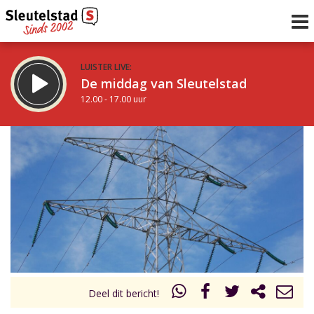
LUISTER LIVE:
De middag van Sleutelstad
12.00 - 17.00 uur
STRAKS:
Sleutelstad 30
17.00 - 19.00 uur
uur 1 van 0
Vorig uur
Volgend uur
Inklappen
Deel dit bericht!