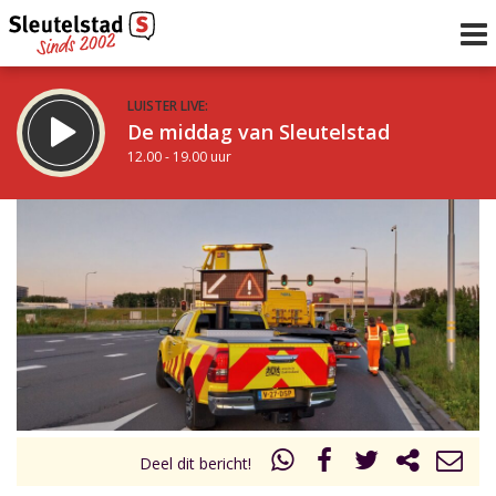
LUISTER LIVE:
De middag van Sleutelstad
12.00 - 19.00 uur
STRAKS:
De avond van Sleutelstad
19.00 - 22.00 uur
uur 1 van 0
Vorig uur
Volgend uur
Inklappen
Deel dit bericht!