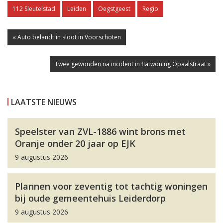
112 Sleutelstad
Leiden
Oegstgeest
Regio
« Auto belandt in sloot in Voorschoten
Twee gewonden na incident in flatwoning Opaalstraat »
LAATSTE NIEUWS
Speelster van ZVL-1886 wint brons met
Oranje onder 20 jaar op EJK
9 augustus 2026
Plannen voor zeventig tot tachtig woningen
bij oude gemeentehuis Leiderdorp
9 augustus 2026