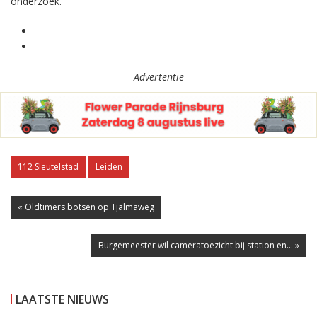
onderzoek.
Advertentie
112 Sleutelstad
Leiden
« Oldtimers botsen op Tjalmaweg
Burgemeester wil cameratoezicht bij station en... »
LAATSTE NIEUWS