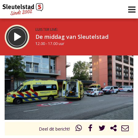
LUISTER LIVE:
De middag van Sleutelstad
12.00 - 17.00 uur
STRAKS:
Sleutelstad 30
17.00 - 19.00 uur
uur 1 van 0
Vorig uur
Volgend uur
Inklappen
Deel dit bericht!