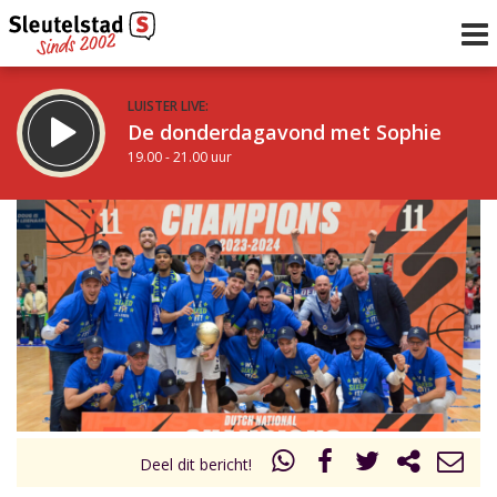
LUISTER LIVE:
De donderdagavond met Sophie
19.00 - 21.00 uur
STRAKS:
De avond van Sleutelstad
21.00 - 0.00 uur
uur 1 van 0
Vorig uur
Volgend uur
Inklappen
Deel dit bericht!