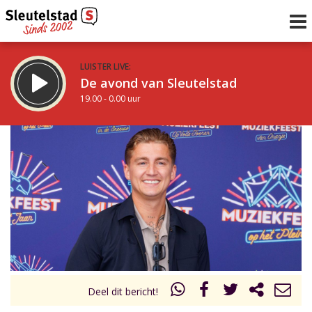
LUISTER LIVE:
De avond van Sleutelstad
19.00 - 0.00 uur
STRAKS:
De nacht van Sleutelstad
0.00 - 6.00 uur
uur 1 van 0
Vorig uur
Volgend uur
Inklappen
Deel dit bericht!