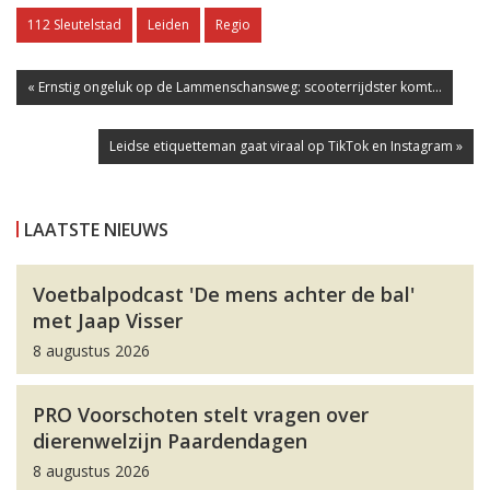
112 Sleutelstad
Leiden
Regio
« Ernstig ongeluk op de Lammenschansweg: scooterrijdster komt...
Leidse etiquetteman gaat viraal op TikTok en Instagram »
LAATSTE NIEUWS
Voetbalpodcast 'De mens achter de bal'
met Jaap Visser
8 augustus 2026
PRO Voorschoten stelt vragen over
dierenwelzijn Paardendagen
8 augustus 2026