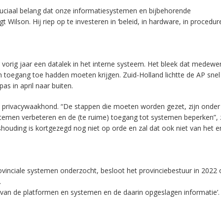
cruciaal belang dat onze informatiesystemen en bijbehorende
t Wilson. Hij riep op te investeren in ‘beleid, in hardware, in procedur
orig jaar een datalek in het interne systeem. Het bleek dat medewer
oegang toe hadden moeten krijgen. Zuid-Holland lichtte de AP snel
s in april naar buiten.
de privacywaakhond. “De stappen die moeten worden gezet, zijn onde
temen verbeteren en de (te ruime) toegang tot systemen beperken”, 
houding is kortgezegd nog niet op orde en zal dat ook niet van het e
rovinciale systemen onderzocht, besloot het provinciebestuur in 2022
.
 van de platformen en systemen en de daarin opgeslagen informatie’.