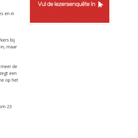
es en in
kers bij
 in, maar
r meer de
zegt een
ne op het
 om 23