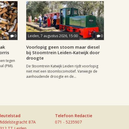
0
Leiden, 7 augustus 2026, 15:00
0
aak
Voorlopig geen stoom maar diesel
orris
bij Stoomtrein Leiden-Katwijk door
droogte
nen tegen
al (PMI).
De Stoomtrein Katwijk Leiden rijdt voorlopig
niet met een stoomlocomotief. Vanwege de
aanhoudende droogte en de...
leutelstad
Telefoon Redactie
iddelstegracht 87A
071 - 5235907
312 TT Leiden