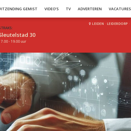
UITZENDING GEMIST
VIDEO’S
TV
ADVERTEREN
VACATURE
LEIDEN
·
LEIDERDORP
·
STRAKS:
Sleutelstad 30
17.00 - 19.00 uur