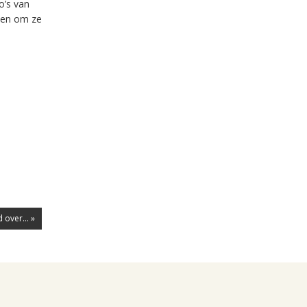
o’s van
aten om ze
 over... »