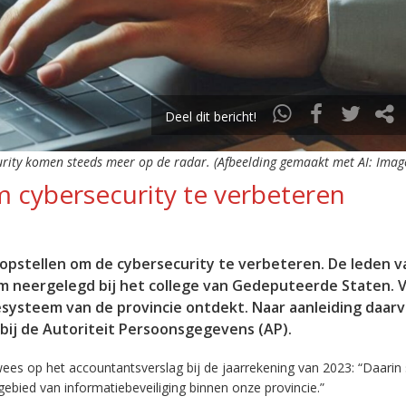
Deel dit bericht!
curity komen steeds meer op de radar. (Afbeelding gemaakt met AI: Imag
m cybersecurity te verbeteren
 opstellen om de cybersecurity te verbeteren. De leden v
m neergelegd bij het college van Gedeputeerde Staten. V
iesysteem van de provincie ontdekt. Naar aanleiding daar
 bij de Autoriteit Persoonsgegevens (AP).
wees op het accountantsverslag bij de jaarrekening van 2023: “Daarin 
bied van informatiebeveiliging binnen onze provincie.”