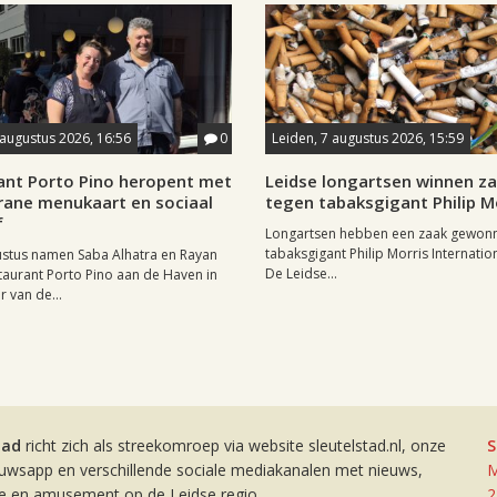
 augustus 2026, 16:56
0
Leiden, 7 augustus 2026, 15:59
ant Porto Pino heropent met
Leidse longartsen winnen z
rane menukaart en sociaal
tegen tabaksgigant Philip M
f
Longartsen hebben een zaak gewon
tabaksgigant Philip Morris Internation
ustus namen Saba Alhatra en Rayan
De Leidse...
taurant Porto Pino aan de Haven in
r van de...
tad
richt zich als streekomroep via website sleutelstad.nl, onze
S
euwsapp en verschillende sociale mediakanalen met nieuws,
M
ie en amusement op de Leidse regio.
2