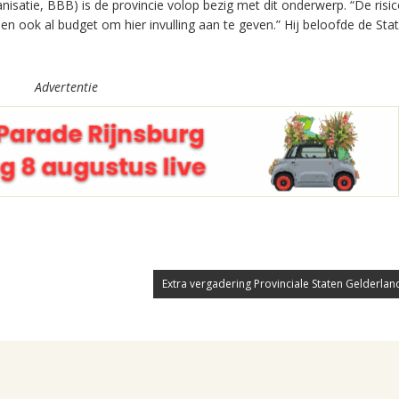
isatie, BBB) is de provincie volop bezig met dit onderwerp. “De risic
n ook al budget om hier invulling aan te geven.” Hij beloofde de St
Advertentie
Extra vergadering Provinciale Staten Gelderland