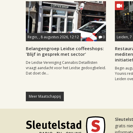
Regio, , 8 augustus 2026, 12:12
0
Leiden, 7
Belangengroep Leidse coffeeshops:
Restaur
'Blijf in gesprek met sector'
mediter
initiatie
De Leidse Vereniging Cannabis Detaillisten
vraagt aandacht voor het Leidse gedoogbeleid.
Begin aug
Dat doet de...
Younis res
Leiden ove
Meer Maatschappij
Sleutels
gratis ni
informat