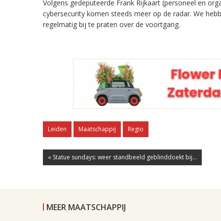
Volgens gedeputeerde Frank Rijkaart (personeel en organ
cybersecurity komen steeds meer op de radar. We hebbe
regelmatig bij te praten over de voortgang.
Leiden
Maatschappij
Regio
« Statue sundays: weer standbeeld geblinddoekt bij...
MEER MAATSCHAPPIJ