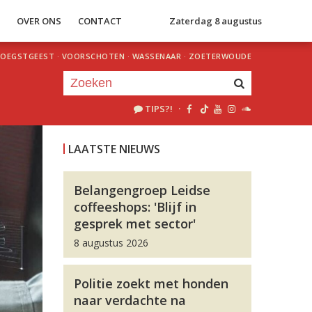
S
OVER ONS
CONTACT
Zaterdag 8 augustus
OEGSTGEEST
·
VOORSCHOTEN
·
WASSENAAR
·
ZOETERWOUDE
TIPS?!
·
Je luistert nu naar
uur 1 van 0
LAATSTE NIEUWS
«
Vorig uur
Volgend uur
»
Belangengroep Leidse
coffeeshops: 'Blijf in
gesprek met sector'
8 augustus 2026
Politie zoekt met honden
naar verdachte na