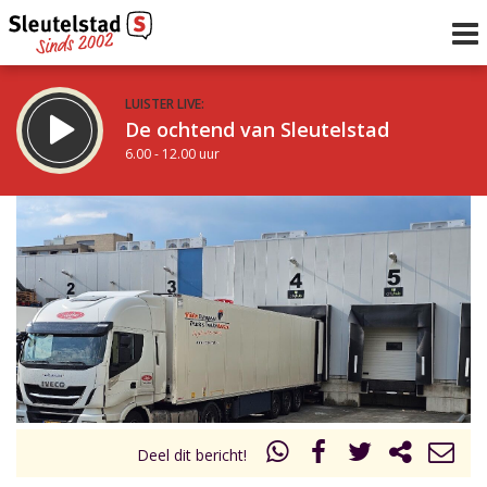
LUISTER LIVE:
De ochtend van Sleutelstad
6.00 - 12.00 uur
STRAKS:
De middag van Sleutelstad
12.00 - 19.00 uur
uur 1 van 0
Vorig uur
Volgend uur
Inklappen
Deel dit bericht!