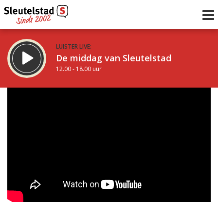
LUISTER LIVE:
De middag van Sleutelstad
12.00 - 18.00 uur
STRAKS:
De vrijdagavond met Keanu
18.00 - 19.00 uur
uur 1 van 0
Vorig uur
Volgend uur
Inklappen