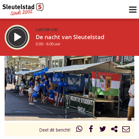
LUISTER LIVE:
De nacht van Sleutelstad
0.00 - 6.00 uur
STRAKS:
De ochtend van Sleutelstad
6.00 - 12.00 uur
uur 1 van 0
Vorig uur
Volgend uur
Inklappen
Deel dit bericht!