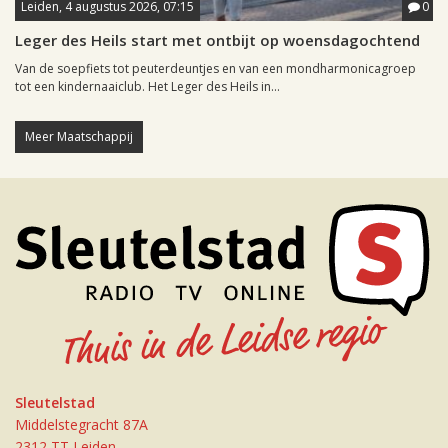
Leiden, 4 augustus 2026, 07:15
0
Leger des Heils start met ontbijt op woensdagochtend
Van de soepfiets tot peuterdeuntjes en van een mondharmonicagroep
tot een kindernaaiclub. Het Leger des Heils in...
Meer Maatschappij
Sleutelstad
Middelstegracht 87A
2312 TT Leiden