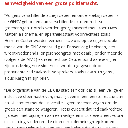
aanwezigheid van een grote politiemacht
.
“Volgens verschillende actiegroepen en onderzoeksgroepen is
de GNSV gebonden aan verschillende extreemrechtse
groeperingen. Borrels worden georganiseerd met ‘Boer Lives
Matter’ als thema, en apartheidsstaat-voorvechters zoals
Herman Coster worden verheerlijkt. Zo is op de eigen sociale
media van de GNSV veelvuldig de Prinsenvlag te vinden, een
‘Groot-Nederlands Jongerencongres’ met daarbij onder meer de
(volgens de AIVD) extreemrechtse Geuzenbond aanwezig, en
zijn ook lezingen te vinden die worden gegeven door
prominente radicaal-rechtse sprekers zoals Edwin Truyens”,
aldus Kargin in zijn brief.
“De organisatie van de EL CID stelt zelf ook dat zij een veilige en
inclusieve sfeer nastreven, maar geven in een eerste reactie aan
dat zij samen met de Universiteit geen redenen zagen om de
groep een stand te weigeren. Het is evident dat radicaal-rechtse
groepen niet bijdragen aan een veilige en inclusieve sfeer, vooral
niet richting studenten die uit een minderheidsgroep komen.
Voor GroenLinks is het dan ook van belang dat de EL CID ook