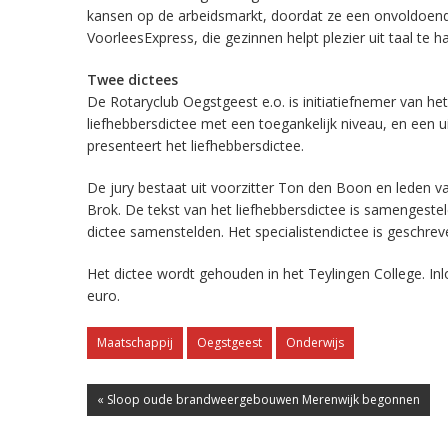
kansen op de arbeidsmarkt, doordat ze een onvoldoend
VoorleesExpress, die gezinnen helpt plezier uit taal te 
Twee dictees
De Rotaryclub Oegstgeest e.o. is initiatiefnemer van h
liefhebbersdictee met een toegankelijk niveau, en een 
presenteert het liefhebbersdictee.
De jury bestaat uit voorzitter Ton den Boon en leden va
Brok. De tekst van het liefhebbersdictee is samengesteld
dictee samenstelden. Het specialistendictee is geschr
Het dictee wordt gehouden in het Teylingen College. In
euro.
Maatschappij
Oegstgeest
Onderwijs
« Sloop oude brandweergebouwen Merenwijk begonnen