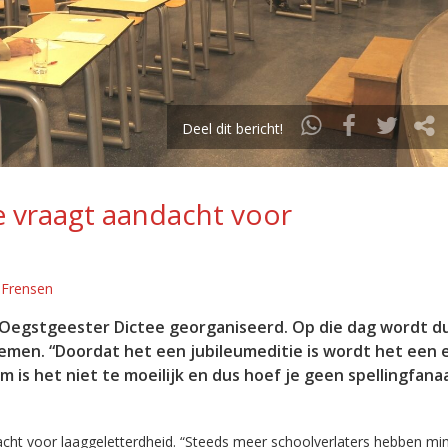
Deel dit bericht!
e vraagt aandacht voor
 Frensen
Oegstgeester Dictee georganiseerd. Op die dag wordt du
oemen. “Doordat het een jubileumeditie is wordt het een 
om is het niet te moeilijk en dus hoef je geen spellingfana
acht voor laaggeletterdheid. “Steeds meer schoolverlaters hebben mi