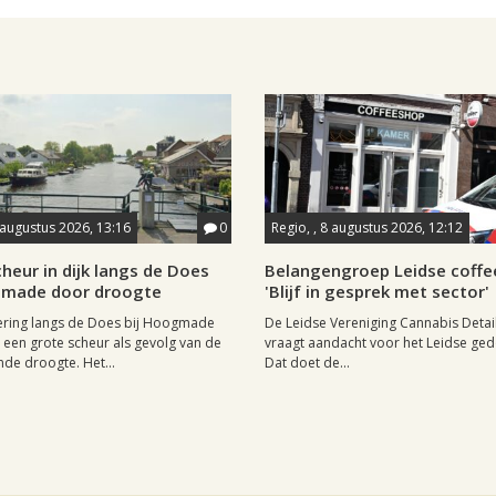
 augustus 2026, 13:16
0
Regio, , 8 augustus 2026, 12:12
heur in dijk langs de Does
Belangengroep Leidse coffe
gmade door droogte
'Blijf in gesprek met sector'
ering langs de Does bij Hoogmade
De Leidse Vereniging Cannabis Detail
een grote scheur als gevolg van de
vraagt aandacht voor het Leidse ge
de droogte. Het...
Dat doet de...