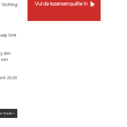
Stichting
Jaap Smit
ty den
l een
kost 20,00
de maak »