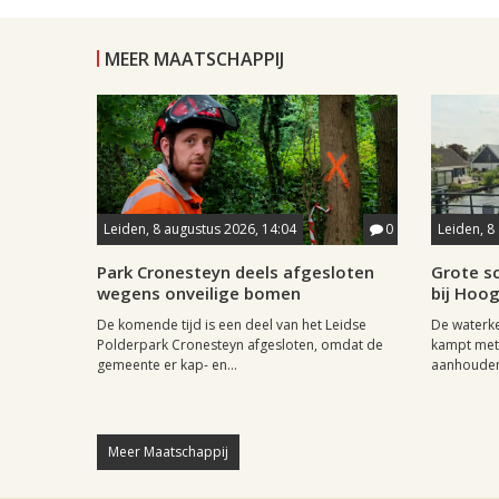
MEER MAATSCHAPPIJ
Leiden, 8 augustus 2026, 14:04
0
Leiden, 8
Park Cronesteyn deels afgesloten
Grote sc
wegens onveilige bomen
bij Hoo
De komende tijd is een deel van het Leidse
De waterk
Polderpark Cronesteyn afgesloten, omdat de
kampt met 
gemeente er kap- en...
aanhouden
Meer Maatschappij