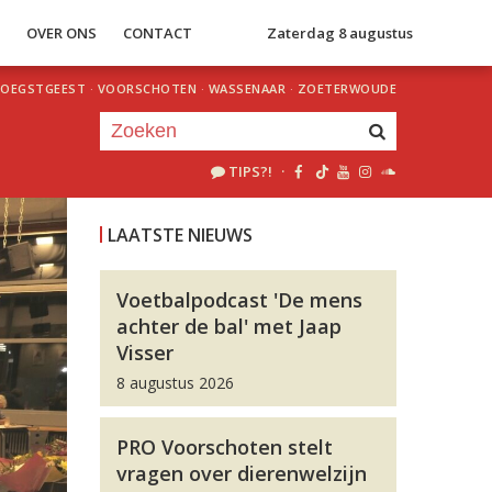
S
OVER ONS
CONTACT
Zaterdag 8 augustus
OEGSTGEEST
·
VOORSCHOTEN
·
WASSENAAR
·
ZOETERWOUDE
TIPS?!
·
Je luistert nu naar
uur 1 van 0
LAATSTE NIEUWS
«
Vorig uur
Volgend uur
»
Voetbalpodcast 'De mens
achter de bal' met Jaap
Visser
8 augustus 2026
PRO Voorschoten stelt
vragen over dierenwelzijn