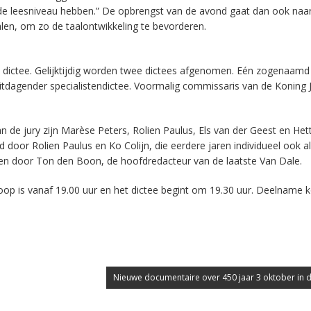
e leesniveau hebben.” De opbrengst van de avond gaat dan ook naar 
halen, om zo de taalontwikkeling te bevorderen.
et dictee. Gelijktijdig worden twee dictees afgenomen. Eén zogenaamd
uitdagender specialistendictee. Voormalig commissaris van de Koning 
n de jury zijn Marèse Peters, Rolien Paulus, Els van der Geest en Het
 door Rolien Paulus en Ko Colijn, die eerdere jaren individueel ook a
even door Ton den Boon, de hoofdredacteur van de laatste Van Dale.
loop is vanaf 19.00 uur en het dictee begint om 19.30 uur. Deelname 
Nieuwe documentaire over 450 jaar 3 oktober in 