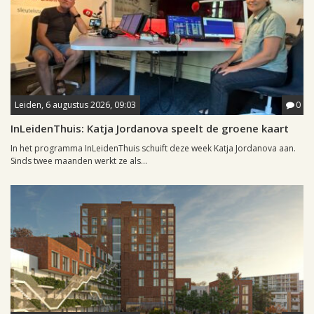
Leiden, 6 augustus 2026, 09:03
0
InLeidenThuis: Katja Jordanova speelt de groene kaart
In het programma InLeidenThuis schuift deze week Katja Jordanova aan.
Sinds twee maanden werkt ze als...