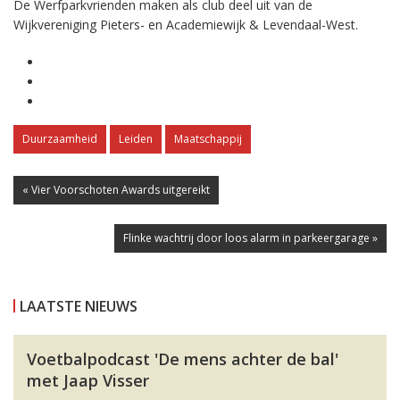
De Werfparkvrienden maken als club deel uit van de
Wijkvereniging Pieters- en Academiewijk & Levendaal-West.
Duurzaamheid
Leiden
Maatschappij
« Vier Voorschoten Awards uitgereikt
Flinke wachtrij door loos alarm in parkeergarage »
LAATSTE NIEUWS
Voetbalpodcast 'De mens achter de bal'
met Jaap Visser