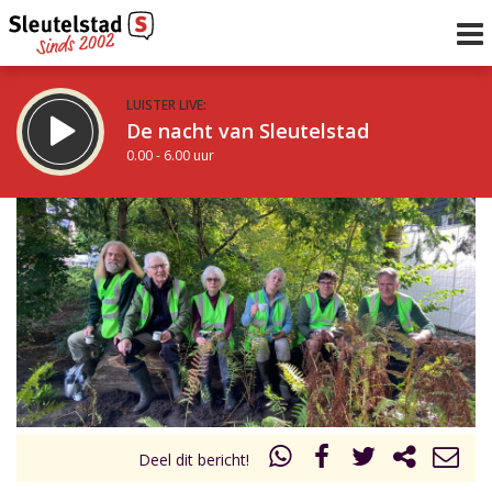
LUISTER LIVE:
De nacht van Sleutelstad
0.00 - 6.00 uur
STRAKS:
De ochtend van Sleutelstad
6.00 - 12.00 uur
uur 1 van 0
Vorig uur
Volgend uur
Inklappen
Deel dit bericht!