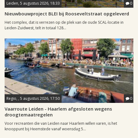
Leiden, 5 augustus 2026, 18:33
0
Nieuwbouwproject BLEI bij Rooseveltstraat opgeleverd
Het complex, dat is verrezen op de plek van de oude SCAL-locatie in
Leiden-Zuidwest, telt in totaal 128...
Regio, , 5 augustus 2026, 17:50
0
Vaarroute Leiden - Haarlem afgesloten wegens
droogtemaatregelen
Voor recreanten die van Leiden naar Haarlem willen varen, is het
knooppunt bij Heemstede vanaf woensdag 5...