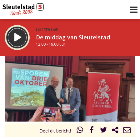
LUISTER LIVE:
De middag van Sleutelstad
12.00 - 19.00 uur
STRAKS:
De avond van Sleutelstad
19.00 - 22.00 uur
uur 1 van 0
Vorig uur
Volgend uur
Inklappen
Deel dit bericht!