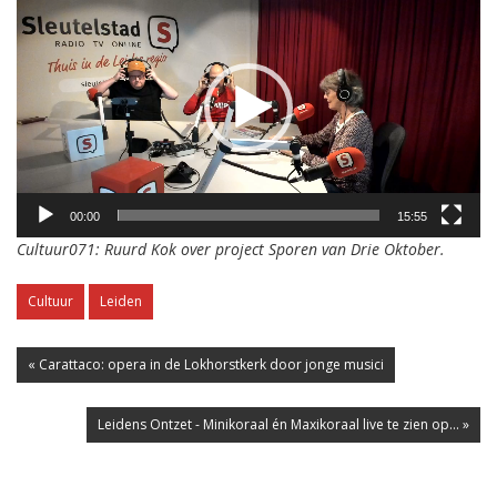
00:00
15:55
Cultuur071: Ruurd Kok over project Sporen van Drie Oktober.
Cultuur
Leiden
« Carattaco: opera in de Lokhorstkerk door jonge musici
Leidens Ontzet - Minikoraal én Maxikoraal live te zien op... »