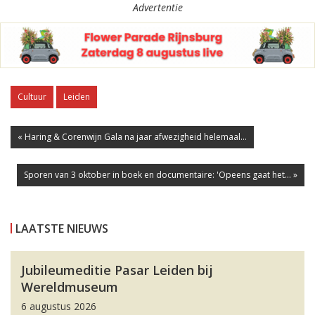
Advertentie
Cultuur
Leiden
« Haring & Corenwijn Gala na jaar afwezigheid helemaal...
Sporen van 3 oktober in boek en documentaire: 'Opeens gaat het... »
LAATSTE NIEUWS
Jubileumeditie Pasar Leiden bij
Wereldmuseum
6 augustus 2026