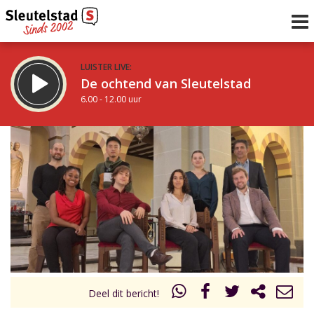
LUISTER LIVE:
De ochtend van Sleutelstad
6.00 - 12.00 uur
STRAKS:
De middag van Sleutelstad
12.00 - 18.00 uur
uur 1 van 0
Vorig uur
Volgend uur
Inklappen
Deel dit bericht!