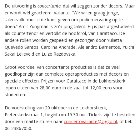
De uitvoering is
concertante,
dat wil zeggen zonder decors. Maar
er wordt wél geacteerd. Valiante: “We willen graag jonge,
talentvolle musici de kans geven om podiumervaring op te
doen.” Amit Yungman is zo’n jong talent. Hij is pas afgestudeerd
als countertenor en vertolkt de hoofdrol, van Carattaco. De
andere rollen worden gespeeld en gezongen door Yulietta
Quevedo Santos, Carolina Andrade, Alejandro Barrientos, Yuichi
Sakai Lelieveld en Luize Razdovska.
Groot voordeel van concertante producties is dat ze veel
goedkoper zijn dan complete operaproducties met decors en
speciale effecten. Prijzen voor Carattaco in de Lokhorstkerk
lopen uiteen van 28,00 euro in de zaal tot 12,00 euro voor
studenten.
De voorstelling van 20 oktober in de Lokhorstkerk,
Pieterskerkstraat 1, begint om 15.30 uur. Tickets zijn te bestellen
door een mail te sturen naar
concertovaliante@ziggo.nl
, of bel:
06-23867050.