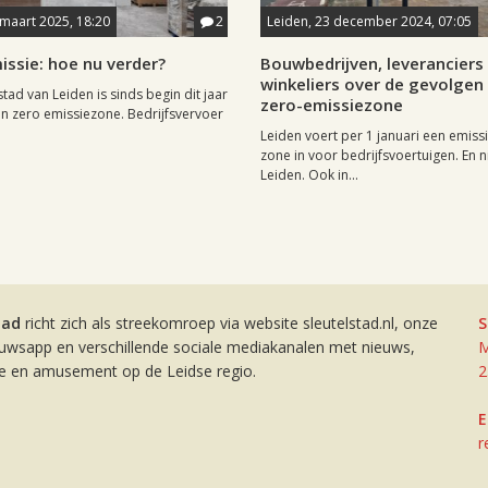
 maart 2025, 18:20
2
Leiden, 23 december 2024, 07:05
ssie: hoe nu verder?
Bouwbedrijven, leveranciers
winkeliers over de gevolgen
tad van Leiden is sinds begin dit jaar
zero-emissiezone
een zero emissiezone. Bedrijfsvervoer
Leiden voert per 1 januari een emissi
zone in voor bedrijfsvoertuigen. En n
Leiden. Ook in...
tad
richt zich als streekomroep via website sleutelstad.nl, onze
S
euwsapp en verschillende sociale mediakanalen met nieuws,
M
ie en amusement op de Leidse regio.
2
E
r