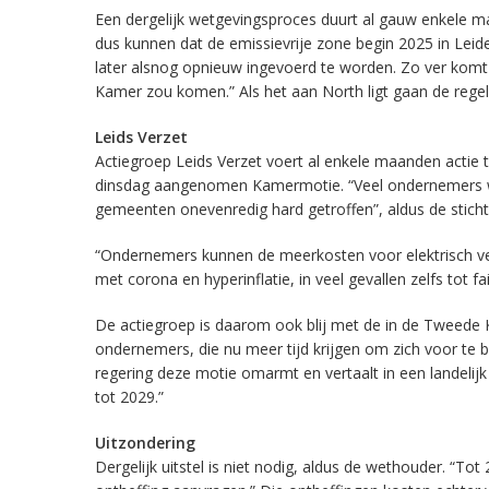
Een dergelijk wetgevingsproces duurt al gauw enkele m
dus kunnen dat de emissievrije zone begin 2025 in Lei
later alsnog opnieuw ingevoerd te worden. Zo ver komt h
Kamer zou komen.” Als het aan North ligt gaan de rege
Leids Verzet
Actiegroep Leids Verzet voert al enkele maanden actie 
dinsdag aangenomen Kamermotie. “Veel ondernemers wo
gemeenten onevenredig hard getroffen”, aldus de sticht
“Ondernemers kunnen de meerkosten voor elektrisch vervo
met corona en hyperinflatie, in veel gevallen zelfs tot fa
De actiegroep is daarom ook blij met de in de Tweede 
ondernemers, die nu meer tijd krijgen om zich voor te
regering deze motie omarmt en vertaalt in een landeli
tot 2029.”
Uitzondering
Dergelijk uitstel is niet nodig, aldus de wethouder. “T