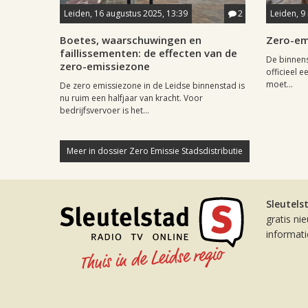
Leiden, 16 augustus 2025, 13:39
2
Leiden, 9
Boetes, waarschuwingen en
Zero-emi
faillissementen: de effecten van de
De binnens
zero-emissiezone
officieel 
moet...
De zero emissiezone in de Leidse binnenstad is
nu ruim een halfjaar van kracht. Voor
bedrijfsvervoer is het...
Meer in dossier Zero Emissie Stadsdistributie
Sleutels
gratis ni
informat