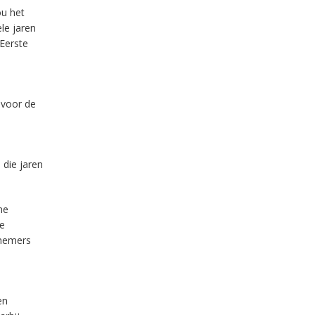
ou het
le jaren
 Eerste
 voor de
 die jaren
ne
de
rnemers
en