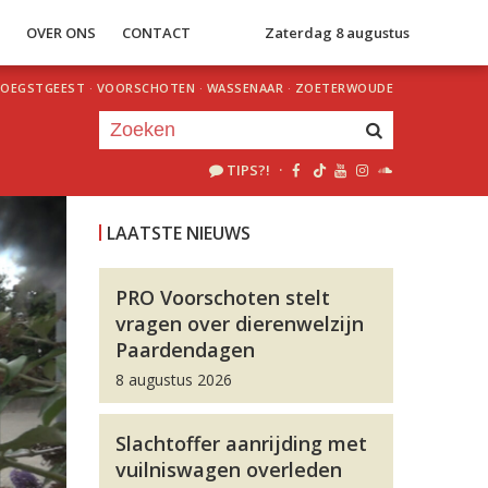
S
OVER ONS
CONTACT
Zaterdag 8 augustus
OEGSTGEEST
·
VOORSCHOTEN
·
WASSENAAR
·
ZOETERWOUDE
TIPS?!
·
Je luistert nu naar
uur 1 van 0
LAATSTE NIEUWS
«
Vorig uur
Volgend uur
»
PRO Voorschoten stelt
vragen over dierenwelzijn
Paardendagen
8 augustus 2026
Slachtoffer aanrijding met
vuilniswagen overleden