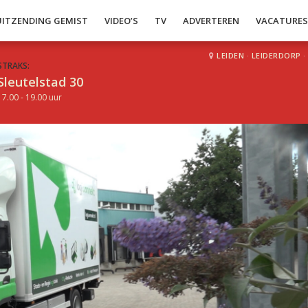
UITZENDING GEMIST
VIDEO’S
TV
ADVERTEREN
VACATURE
LEIDEN
·
LEIDERDORP
·
STRAKS:
Sleutelstad 30
17.00 - 19.00 uur