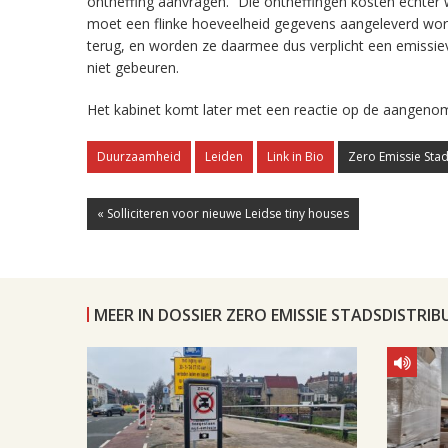
ontheffing aanvragen.” Die ontheffingen kosten echter
moet een flinke hoeveelheid gegevens aangeleverd word
terug, en worden ze daarmee dus verplicht een emissiev
niet gebeuren.
Het kabinet komt later met een reactie op de aangenomen
Duurzaamheid
Leiden
Link in Bio
Zero Emissie Stad
« Solliciteren voor nieuwe Leidse tiny houses
MEER IN DOSSIER ZERO EMISSIE STADSDISTRIB