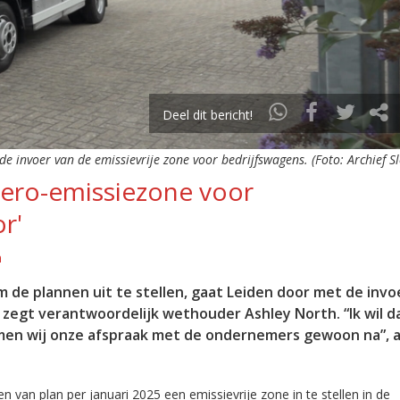
Deel dit bericht!
e invoer van de emissievrije zone voor bedrijfswagens. (Foto: Archief Sl
Zero-emissiezone voor
r'
n
e plannen uit te stellen, gaat Leiden door met de invo
t zegt verantwoordelijk wethouder Ashley North. “
Ik wil 
men wij onze afspraak met de ondernemers gewoon na”, a
van plan per januari 2025 een emissievrije zone in te stellen in de