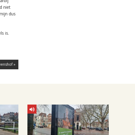
arbij
d niet
mijn dus
s is.
venshof »