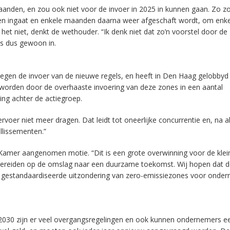
aanden, en zou ook niet voor de invoer in 2025 in kunnen gaan. Zo z
den ingaat en enkele maanden daarna weer afgeschaft wordt, om enke
et niet, denkt de wethouder. “Ik denk niet dat zo’n voorstel door de
ls dus gewoon in.
tegen de invoer van de nieuwe regels, en heeft in Den Haag gelobbyd
rden door de overhaaste invoering van deze zones in een aantal
ing achter de actiegroep.
er niet meer dragen. Dat leidt tot oneerlijke concurrentie en, na al
illissementen.”
Kamer aangenomen motie. “Dit is een grote overwinning voor de klei
 bereiden op de omslag naar een duurzame toekomst. Wij hopen dat 
jk gestandaardiseerde uitzondering van zero-emissiezones voor onde
ot 2030 zijn er veel overgangsregelingen en ook kunnen ondernemers e