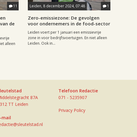
11
Leiden, 8 december 2024, 07:48
1
 en
Zero-emissiezone: De gevolgen
 van de
voor ondernemers in de food-sector
Leiden voert per 1 januari een emissievrije
zone in voor bedrijfsvoertuigen. En niet alleen
evrije
Leiden. Ook in...
iet alleen
leutelstad
Telefoon Redactie
iddelstegracht 87A
071 - 5235907
312 TT Leiden
Privacy Policy
-mail
edactie@sleutelstad.nl