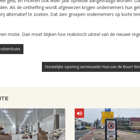
 wel geld, en moeten ook ieder jaar opnieuw aangevraagd worden. Da
en. Als de ontheffing wordt afgewezen krijgen ondernemers hun gel
rij alternatief te zoeken. Dat zien groepen ondernemers op korte ter
 motie. Dan moet blijken hoe realistisch uitstel van de nieuwe regel
sdistributie
Feestelijke opening vernieuwde Huis van de Buurt Ste
UTIE