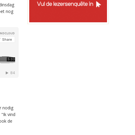
dinsdag
oet nog
r nodig
 “Ik
vind
ook de