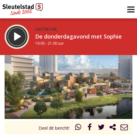
LUISTER LIVE:
De donderdagavond met Sophie
19.00 - 21.00 uur
STRAKS:
De avond van Sleutelstad
21.00 - 0.00 uur
uur 1 van 0
Vorig uur
Volgend uur
Inklappen
Deel dit bericht!