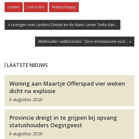
Leiden
Link in Bio
Maatschappij
« Lezingen over Leidens Ontzet en de Islam: Liever Turks dan...
Wethouder vastbesloten: 'Zero-emissiezone voor... »
LAATSTE NIEUWS
Woning aan Maartje Offerspad vier weken
dicht na explosie
6 augustus 2026
Provincie dreigt in te grijpen bij opvang
statushouders Oegstgeest
6 augustus 2026