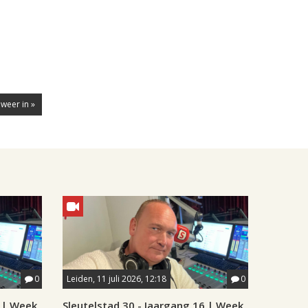
 weer in »
0
Leiden, 11 juli 2026, 12:18
0
6 | Week
Sleutelstad 30 - Jaargang 16 | Week