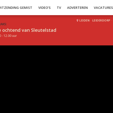
UITZENDING GEMIST
VIDEO’S
TV
ADVERTEREN
VACATURE
LEIDEN
·
LEIDERDORP
·
RAKS:
 ochtend van Sleutelstad
0 - 12.00 uur