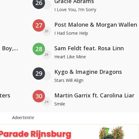
Gracie Abrams
26
I Love You, I'm Sorry
Post Malone & Morgan Wallen
27
20
I Had Some Help
Coldplay ft. Little Simz, Burna Boy, Elyanna & Tini
Sam Feldt feat. Rosa Linn
28
29
Heart Like Mine
Kygo & Imagine Dragons
29
Stars Will Align
ters
Martin Garrix ft. Carolina Liar
30
24
Smile
Advertentie