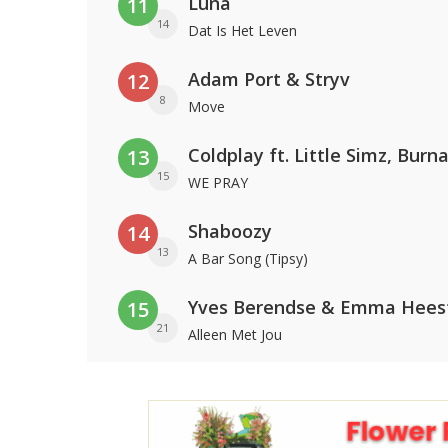
Luna
11
14
Dat Is Het Leven
Adam Port & Stryv
12
8
Move
13
15
WE PRAY
Shaboozy
14
13
A Bar Song (Tipsy)
Yves Berendse & Emma Hees
15
21
Alleen Met Jou