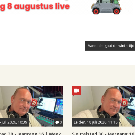
Vannacht gaat de wintertijd
 juli 2026, 10:39
0
Leiden, 18 juli 2026, 11:18
tad 30 - Jaargang 16 | Week
Sleutelstad 30 - Jaargang 1