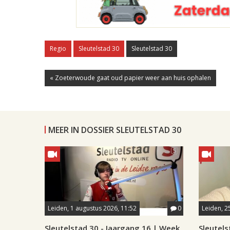
Regio
Sleutelstad 30
Sleutelstad 30
« Zoeterwoude gaat oud papier weer aan huis ophalen
MEER IN DOSSIER SLEUTELSTAD 30
Leiden, 1 augustus 2026, 11:52
0
Leiden, 25
Sleutelstad 30 - Jaargang 16 | Week
Sleutels