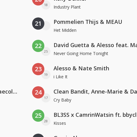
18
Industry Plant
Pommelien Thijs & MEAU
21
Het Midden
22
25
Never Going Home Tonight
Alesso & Nate Smith
23
19
i Like It
Hugel x Topic x Arash feat. Daecolm
24
17
Cry Baby
BL3SS x CamrinWatsin ft. bbyc
25
28
Kisses