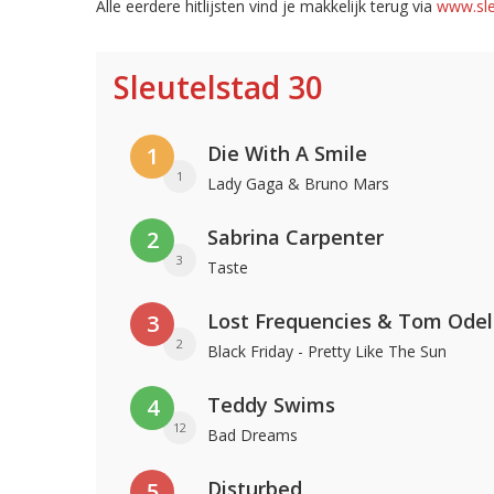
Alle eerdere hitlijsten vind je makkelijk terug via
www.sle
Sleutelstad 30
Die With A Smile
1
1
Lady Gaga & Bruno Mars
Sabrina Carpenter
2
3
Taste
Lost Frequencies & Tom Odel
3
2
Black Friday - Pretty Like The Sun
Teddy Swims
4
12
Bad Dreams
Disturbed
5