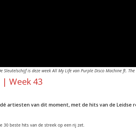
e Sleutelschijf is deze week All My Life van Purple Disco Machine ft. The
4 | Week 43
é artiesten van dit moment, met de hits van de Leidse r
 30 beste hits van de streek op een rij zet.