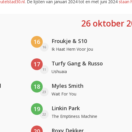
utelstad30.nl
. De lijsten van januari 2024 tot en met juni 2024
staan h
26 oktober 
Froukje & S10
16
16
Ik Haat Hem Voor Jou
Turfy Gang & Russo
17
11
Ushuaia
l
Myles Smith
18
23
Wait For You
Linkin Park
19
22
The Emptiness Machine
Roxy Dekker
20