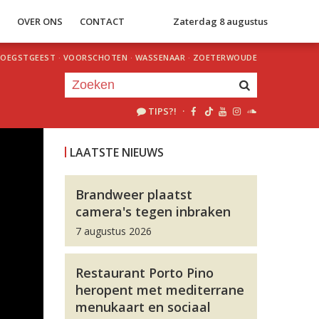
S
OVER ONS
CONTACT
Zaterdag 8 augustus
OEGSTGEEST
·
VOORSCHOTEN
·
WASSENAAR
·
ZOETERWOUDE
TIPS?!
·
Je luistert nu naar
uur 1 van 0
LAATSTE NIEUWS
«
Vorig uur
Volgend uur
»
Brandweer plaatst
camera's tegen inbraken
7 augustus 2026
Restaurant Porto Pino
heropent met mediterrane
menukaart en sociaal