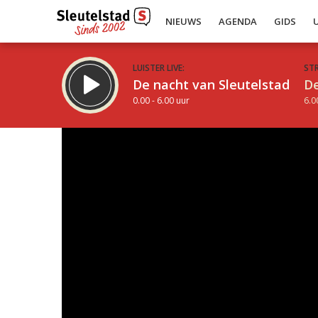
NIEUWS
AGENDA
GIDS
LUISTER LIVE:
ST
De nacht van Sleutelstad
De
0.00 - 6.00 uur
6.0
Inklappen