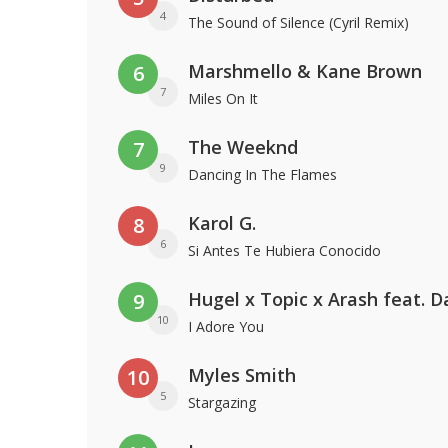
4
The Sound of Silence (Cyril Remix)
Marshmello & Kane Brown
6
7
Miles On It
The Weeknd
7
9
Dancing In The Flames
Karol G.
8
6
Si Antes Te Hubiera Conocido
9
10
I Adore You
Myles Smith
10
5
Stargazing