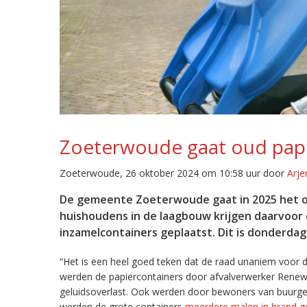
Zoeterwoude gaat oud papi
Zoeterwoude, 26 oktober 2024 om 10:58 uur door
Arje
De gemeente Zoeterwoude gaat in 2025 het ou
huishoudens in de laagbouw krijgen daarvoor
inzamelcontainers geplaatst. Dit is donderda
“Het is een heel goed teken dat de raad unaniem voor d
werden de papiercontainers door afvalverwerker Renewi
geluidsoverlast. Ook werden door bewoners van buurg
werden de grote containers
meerdere malen in brand g