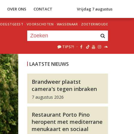
S
OVER ONS
CONTACT
Vrijdag 7 augustus
OEGSTGEEST
·
VOORSCHOTEN
·
WASSENAAR
·
ZOETERWOUDE
TIPS?!
·
Je luistert nu naar
uur 1 van 0
LAATSTE NIEUWS
«
Vorig uur
Volgend uur
»
Brandweer plaatst
camera's tegen inbraken
7 augustus 2026
Restaurant Porto Pino
heropent met mediterrane
menukaart en sociaal