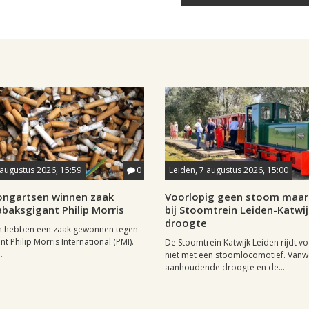
 augustus 2026, 15:59
0
Leiden, 7 augustus 2026, 15:00
longartsen winnen zaak
Voorlopig geen stoom maar 
baksgigant Philip Morris
bij Stoomtrein Leiden-Katwi
droogte
n hebben een zaak gewonnen tegen
t Philip Morris International (PMI).
De Stoomtrein Katwijk Leiden rijdt v
.
niet met een stoomlocomotief. Van
aanhoudende droogte en de...