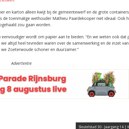
 en karton alleen kwijt bij de gemeentewerf en de grote containers
ns de toenmalige wethouder Mathieu Paardekooper niet ideaal. Ook hi
 opgehaald zou gaan worden.
u eenvoudiger wordt om papier aan te bieden. “En we weten ook dat 
 we altijd heel tevreden waren over de samenwerking en de inzet van
en we Zoeterwoude schoner en duurzamer.”
Advertentie
Sleutelstad 30 - Jaargang 14 |