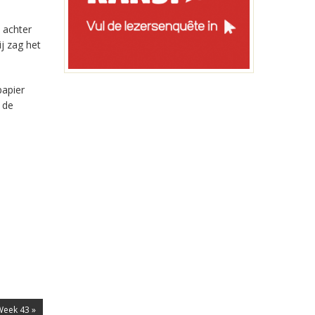
 achter
j zag het
papier
 de
 Week 43 »