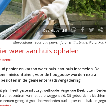
Deel dit bericht!
Minicontainer voor oud papier, foto ter illustratie. (Foto: Rob
er weer aan huis ophalen
n Kennis
d papier en karton weer huis-aan-huis inzamelen. De
 een minicontainer, voor de hoogbouw worden extra
g besloten in de gemeenteraadsvergadering.
it plan heeft gestemd”, zegt wethouder Angelique Beekhuizen. Eerder 
 uit het centrum van het dorp weggehaald. Dit gebeurde na klachten
emeenten geregeld grote hoeveelheden oud papier in de bakken gego
estoken
.