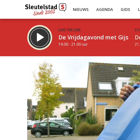
NIEUWS
AGENDA
GIDS
LUISTER LIVE:
ST
De Vrijdagavond met Gijs
D
19.00 - 21.00 uur
21.
Inklappen