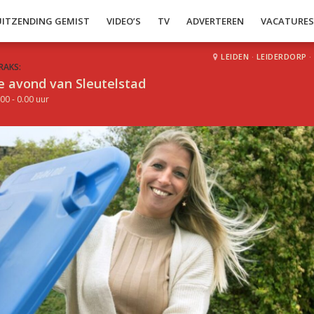
UITZENDING GEMIST
VIDEO’S
TV
ADVERTEREN
VACATURE
LEIDEN
·
LEIDERDORP
·
RAKS:
e avond van Sleutelstad
00 - 0.00 uur