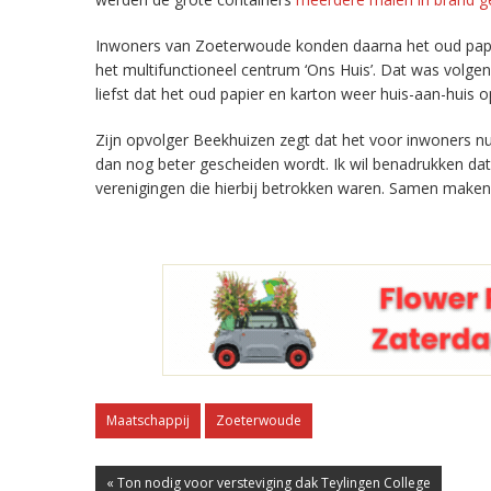
Inwoners van Zoeterwoude konden daarna het oud papier
het multifunctioneel centrum ‘Ons Huis’. Dat was volge
liefst dat het oud papier en karton weer huis-aan-huis
Zijn opvolger Beekhuizen zegt dat het voor inwoners n
dan nog beter gescheiden wordt. Ik wil benadrukken dat
verenigingen die hierbij betrokken waren. Samen mak
Maatschappij
Zoeterwoude
« Ton nodig voor versteviging dak Teylingen College