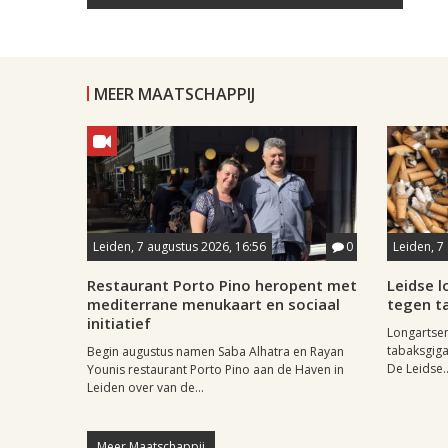
MEER MAATSCHAPPIJ
Leiden, 7 augustus 2026, 16:56
0
Leiden, 7
Restaurant Porto Pino heropent met
Leidse 
mediterrane menukaart en sociaal
tegen ta
initiatief
Longartse
tabaksgigan
Begin augustus namen Saba Alhatra en Rayan
De Leidse..
Younis restaurant Porto Pino aan de Haven in
Leiden over van de...
Meer Maatschappij