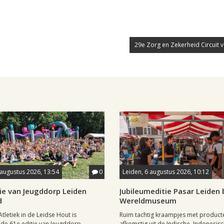
29e Zorg en Zekerheid Circuit v
 augustus 2026, 13:54
0
Leiden, 6 augustus 2026, 10:12
ie van Jeugddorp Leiden
Jubileumeditie Pasar Leiden b
d
Wereldmuseum
Atletiek in de Leidse Hout is
Ruim tachtig kraampjes met product
de 61e editie van Jeugddorp
afkomstig uit de Indische, Indonesisc