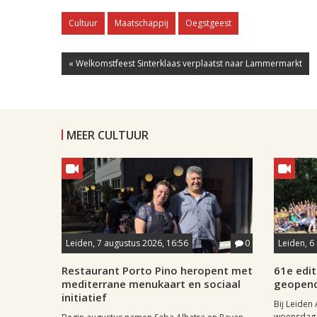
Cultuur
Maatschappij
Oegstgeest
« Welkomstfeest Sinterklaas verplaatst naar Lammermarkt
MEER CULTUUR
Leiden, 7 augustus 2026, 16:56
0
Leiden, 6
Restaurant Porto Pino heropent met
61e edit
mediterrane menukaart en sociaal
geopen
initiatief
Bij Leiden 
woensdag 