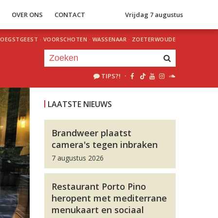
S
OVER ONS
CONTACT
Vrijdag 7 augustus
OEGSTGEEST
·
VOORSCHOTEN
·
WASSENAAR
·
ZOETERWOUDE
TIPS?!
·
Je luistert nu naar
uur 1 van 0
LAATSTE NIEUWS
«
Vorig uur
Volgend uur
»
Brandweer plaatst
camera's tegen inbraken
7 augustus 2026
Restaurant Porto Pino
heropent met mediterrane
menukaart en sociaal