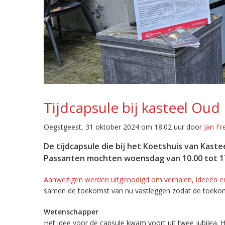
Tijdcapsule bij kasteel Oud
Oegstgeest, 31 oktober 2024 om 18:02 uur door
Jan Fr
De tijdcapsule die bij het Koetshuis van Kaste
Passanten mochten woensdag van 10.00 tot 17.
Aanwezigen werden uitgenodigd om verhalen, ideeën en
samen de toekomst van nu vastleggen zodat de toekomst
Wetenschapper
Het idee voor de capsule kwam voort uit twee jubilea. He