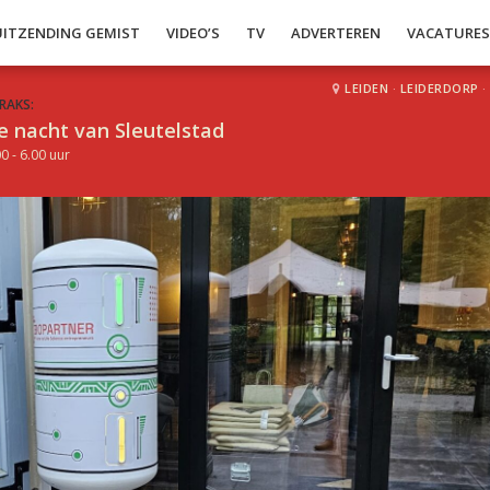
UITZENDING GEMIST
VIDEO’S
TV
ADVERTEREN
VACATURE
LEIDEN
·
LEIDERDORP
·
RAKS:
e nacht van Sleutelstad
0 - 6.00 uur