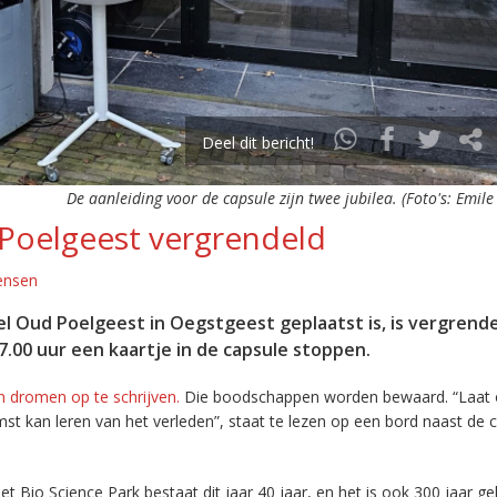
Deel dit bericht!
De aanleiding voor de capsule zijn twee jubilea. (Foto's: Emile
 Poelgeest vergrendeld
ensen
el Oud Poelgeest in Oegstgeest geplaatst is, is vergrende
00 uur een kaartje in de capsule stoppen.
 dromen op te schrijven.
Die boodschappen worden bewaard. “Laat 
 kan leren van het verleden”, staat te lezen op een bord naast de c
t Bio Science Park bestaat dit jaar 40 jaar, en het is ook 300 jaar g