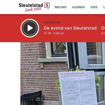
NIEUWS
AGENDA
GIDS
LUISTER LIVE:
ST
De avond van Sleutelstad
D
21.00 - 0.00 uur
0.0
Inklappen