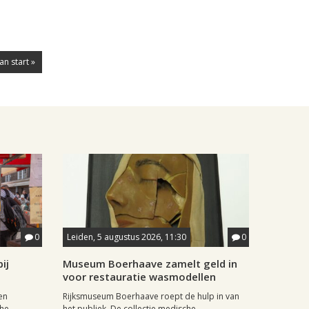
an start »
0
Leiden, 5 augustus 2026, 11:30
0
ij
Museum Boerhaave zamelt geld in
voor restauratie wasmodellen
en
Rijksmuseum Boerhaave roept de hulp in van
he,
het publiek. De collectie medische