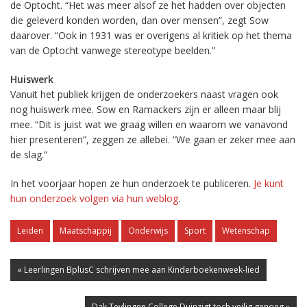
de Optocht. “Het was meer alsof ze het hadden over objecten
die geleverd konden worden, dan over mensen”, zegt Sow
daarover. “Ook in 1931 was er overigens al kritiek op het thema
van de Optocht vanwege stereotype beelden.”
Huiswerk
Vanuit het publiek krijgen de onderzoekers naast vragen ook
nog huiswerk mee. Sow en Ramackers zijn er alleen maar blij
mee. “Dit is juist wat we graag willen en waarom we vanavond
hier presenteren”, zeggen ze allebei. “We gaan er zeker mee aan
de slag.”
In het voorjaar hopen ze hun onderzoek te publiceren.
Je kunt
hun onderzoek volgen via hun weblog
.
Leiden
Maatschappij
Onderwijs
Sport
Wetenschap
« Leerlingen BplusC schrijven mee aan Kinderboekenweek-lied
Dak Teylingen College Duinzigt toch veilig genoeg »