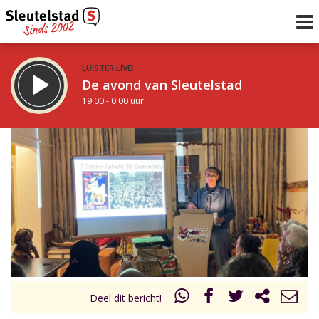
LUISTER LIVE:
De avond van Sleutelstad
19.00 - 0.00 uur
STRAKS:
De nacht van Sleutelstad
0.00 - 6.00 uur
uur 1 van 0
Vorig uur
Volgend uur
Inklappen
Deel dit bericht!