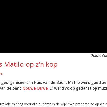
(Foto's: Ca
 Matilo op z'n kop
rs
eorganiseerd in Huis van de Buurt Matilo werd goed be
 van de band
Gouwe Ouwe
. Er werd volop gedanst op muzi
muzikale middag voor alle ouderen in de wijk. “We proberen ze op die 