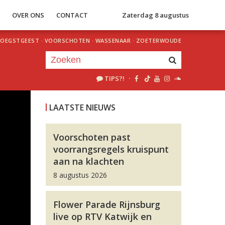
S
OVER ONS
CONTACT
Zaterdag 8 augustus
OEGSTGEEST
·
VOORSCHOTEN
·
WASSENAAR
·
ZOETERWOUDE
TIPS?!
·
Je luistert nu naar
uur 1 van 0
LAATSTE NIEUWS
«
Vorig uur
Volgend uur
»
Voorschoten past
voorrangsregels kruispunt
aan na klachten
8 augustus 2026
Flower Parade Rijnsburg
live op RTV Katwijk en