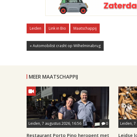
Leiden
Link in Bio
Maatschappij
« Automobilist crasht op Wilhelminabrug
MEER MAATSCHAPPIJ
Leiden, 7 augustus 2026, 16:56
0
Leiden, 7
Restaurant Porto Pino heropent met
Leidse 