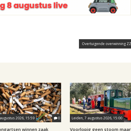
Overtuigende overwinning ZZ
 augustus 2026, 15:59
0
Leiden, 7 augustus 2026, 15:00
longartsen winnen zaak
Voorlopig geen stoom maar 