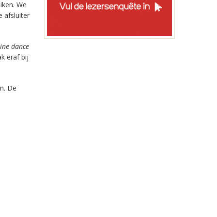
uiken. We
 afsluiter
line dance
k eraf bij
n. De