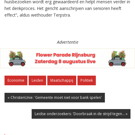
huisbezoeken wordt erg gewaardeerd en helpt mensen verder in
het denkproces. Het gericht aanschrijven van senioren heeft
effect”, aldus wethouder Terpstra.
Advertentie
Economie
Leiden
Maatschappij
Politiek
« ChristenUnie: 'Gemeente moet niet voor bank spelen'
Leidse onderzoekers: 'Doorbraak in de strijd tegen... »