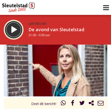
LUISTER LIVE:
De avond van Sleutelstad
21.00 - 0.00 uur
STRAKS:
De nacht van Sleutelstad
0.00 - 6.00 uur
uur 1 van 0
Vorig uur
Volgend uur
Inklappen
Deel dit bericht!