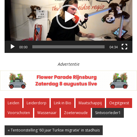
00:00
04:34
Advertentie
Leiden
Leiderdorp
Link in Bio
Maatschappij
Oegstgeest
Voorschoten
Wassenaar
Zoeterwoude
SintvoorIeder1
« Tentoonstelling '60 jaar Turkse migratie' in stadhuis