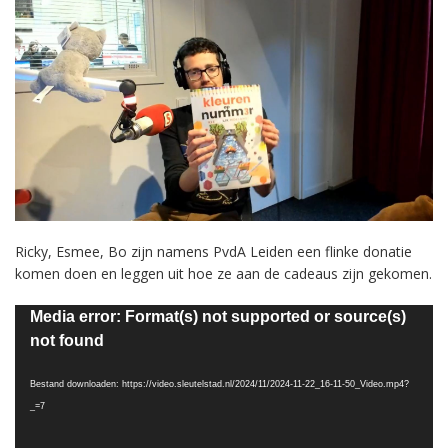
Ricky, Esmee, Bo zijn namens PvdA Leiden een flinke donatie
komen doen en leggen uit hoe ze aan de cadeaus zijn gekomen.
Videospeler
Media error: Format(s) not supported or source(s)
not found
Bestand downloaden: https://video.sleutelstad.nl/2024/11/2024-11-22_16-11-50_Video.mp4?
_=7