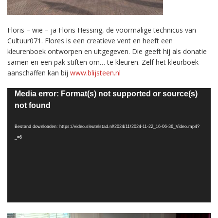
Floris – wie – ja Floris Hessing, de voormalige technicus van
Cultuur071. Flores is een creatieve vent en heeft een
kleurenboek ontworpen en uitgegeven. Die geeft hij als donatie
samen en een pak stiften om… te kleuren. Zelf het kleurboek
aanschaffen kan bij
www.blijsteen.nl
Videospeler
Media error: Format(s) not supported or source(s)
not found
Bestand downloaden: https://video.sleutelstad.nl/2024/11/2024-11-22_16-06-36_Video.mp4?
_=6