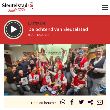
LUISTER LIVE:
De ochtend van Sleutelstad
6.00 - 12.00 uur
STRAKS:
De middag van Sleutelstad
12.00 - 18.00 uur
uur 1 van 0
Vorig uur
Volgend uur
Inklappen
Deel dit bericht!