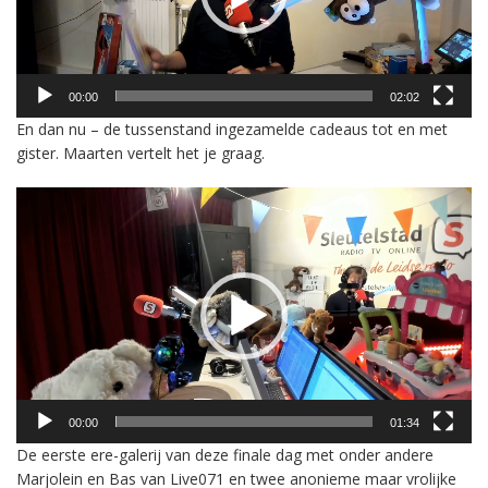
00:00
02:02
En dan nu – de tussenstand ingezamelde cadeaus tot en met
gister. Maarten vertelt het je graag.
Videospeler
00:00
01:34
De eerste ere-galerij van deze finale dag met onder andere
Marjolein en Bas van Live071 en twee anonieme maar vrolijke