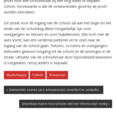
proef voor een schoolstraat bij een nog nader te bepalen
school. Voorwaarde is dat de omwonenden goed bij de proef
worden betrokken.
De straat voor de ingang van de school zal aan het begin en het
einde van de schooldag alleen toegankelijk zijn voor
voetgangers en fietsers en voor hulpdiensten. Wie toch met de
auto komt, kan iets verderop parkeren en te voet naar de
ingang van de school gaan. Fietsers, scooters en voetgangers
behouden gewoon toegang tot de school en de woningen in de
straat. Uitrijden van de schoolstraat door bijvoorbeeld bewoners
is toegelaten, tenzij anders is bepaald.
Maatschappij
Politiek
Wassenaar
« Gemeenten voeren zero emissiezones onverkort in, ondanks...
Sinterklaas had in Voorschoten wel een 'thermootje' nodig »