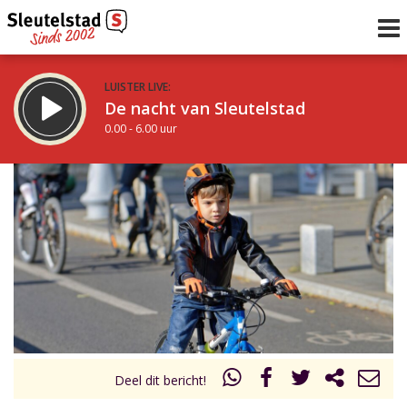
LUISTER LIVE:
De nacht van Sleutelstad
0.00 - 6.00 uur
STRAKS:
De ochtend van Sleutelstad
6.00 - 12.00 uur
uur 1 van 0
Vorig uur
Volgend uur
Inklappen
Deel dit bericht!