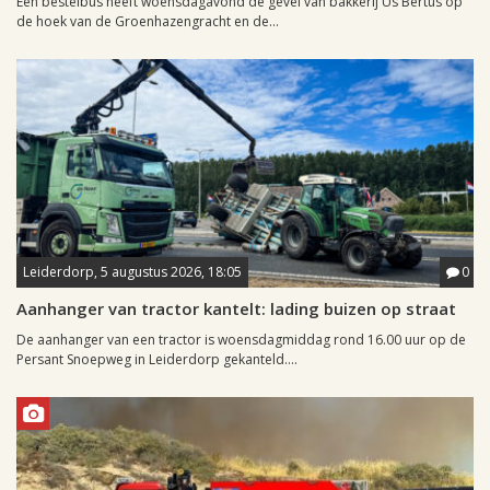
Een bestelbus heeft woensdagavond de gevel van bakkerij Us Bertus op
de hoek van de Groenhazengracht en de...
Leiderdorp, 5 augustus 2026, 18:05
0
Aanhanger van tractor kantelt: lading buizen op straat
De aanhanger van een tractor is woensdagmiddag rond 16.00 uur op de
Persant Snoepweg in Leiderdorp gekanteld....