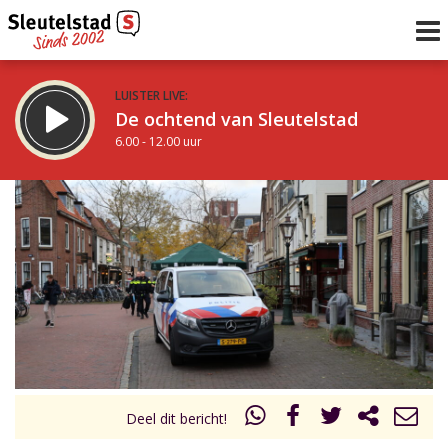
LUISTER LIVE:
De ochtend van Sleutelstad
6.00 - 12.00 uur
STRAKS:
De middag van Sleutelstad
12.00 - 18.00 uur
uur 1 van 0
Vorig uur
Volgend uur
Inklappen
Deel dit bericht!