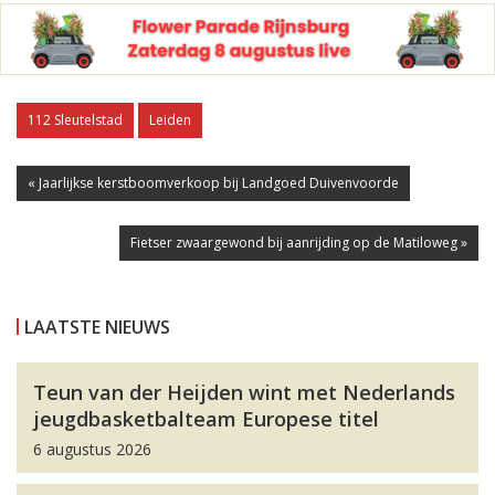
112 Sleutelstad
Leiden
« Jaarlijkse kerstboomverkoop bij Landgoed Duivenvoorde
Fietser zwaargewond bij aanrijding op de Matiloweg »
LAATSTE NIEUWS
Teun van der Heijden wint met Nederlands
jeugdbasketbalteam Europese titel
6 augustus 2026